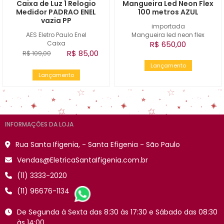
Caixa de Luz 1 Relogio
Mangueira Led Neon Flex
Medidor PADRAO ENEL
100 metros AZUL
vazia PP
importada
AES Eletro Paulo Enel
Mangueira led neon flex
Caixa
R$ 650,00
R$ 85,00
R$ 109,00
Lançamento
Lançamento
INFORMAÇÕES DA LOJA
Rua Santa Ifigenia, - Santa Efigenia - São Paulo
Vendas@EletricaSantaIfigenia.com.br
(11) 3333-2020
(11) 96676-1134
De Segunda à Sexta das 8:30 às 17:30 e Sábado das 08:30
às 14:00.