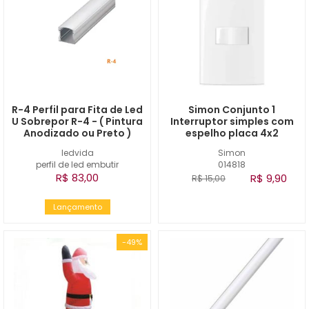
R-4 Perfil para Fita de Led
Simon Conjunto 1
U Sobrepor R-4 - ( Pintura
Interruptor simples com
Anodizado ou Preto )
espelho placa 4x2
ledvida
Simon
perfil de led embutir
014818
R$ 83,00
R$ 9,90
R$ 15,00
Lançamento
-49%