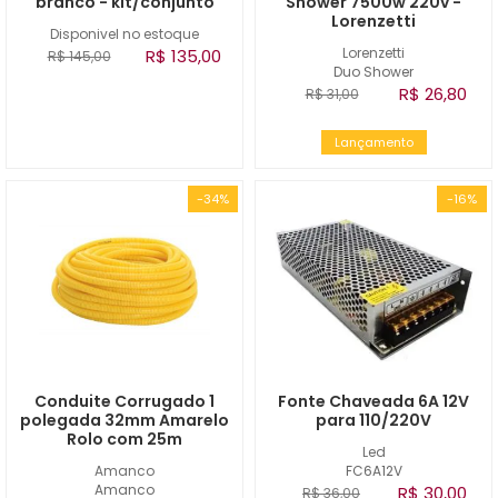
branco - kit/conjunto
Shower 7500w 220v -
Lorenzetti
Disponivel no estoque
Lorenzetti
R$ 135,00
R$ 145,00
Duo Shower
R$ 26,80
R$ 31,00
Lançamento
-34%
-16%
Conduite Corrugado 1
Fonte Chaveada 6A 12V
polegada 32mm Amarelo
para 110/220V
Rolo com 25m
Led
Amanco
FC6A12V
Amanco
R$ 30,00
R$ 36,00