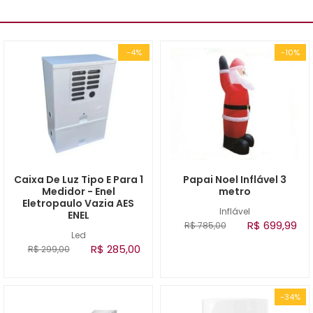
-4%
-10%
Caixa De Luz Tipo E Para 1
Papai Noel Inflável 3
Medidor - Enel
metro
Eletropaulo Vazia AES
Inflável
ENEL
R$ 699,99
R$ 785,00
Led
R$ 285,00
R$ 299,00
-34%