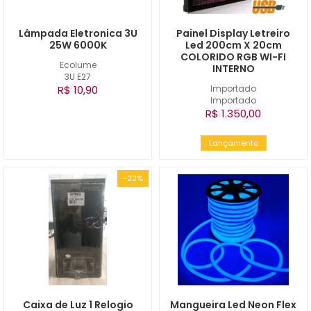
Lâmpada Eletronica 3U
Painel Display Letreiro
25W 6000K
Led 200cm X 20cm
COLORIDO RGB WI-FI
Ecolume
INTERNO
3U E27
R$ 10,90
Importado
Importado
R$ 1.350,00
Lançamento
-22%
Caixa de Luz 1 Relogio
Mangueira Led Neon Flex