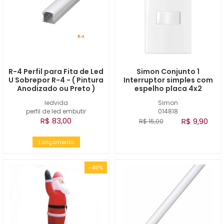
R-4 Perfil para Fita de Led
Simon Conjunto 1
U Sobrepor R-4 - ( Pintura
Interruptor simples com
Anodizado ou Preto )
espelho placa 4x2
ledvida
Simon
perfil de led embutir
014818
R$ 83,00
R$ 9,90
R$ 15,00
Lançamento
-49%