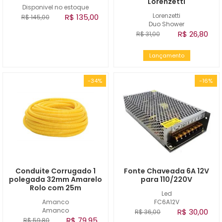
Lorenzetti
Disponivel no estoque
Lorenzetti
R$ 135,00
R$ 145,00
Duo Shower
R$ 26,80
R$ 31,00
Lançamento
-34%
-16%
Conduite Corrugado 1
Fonte Chaveada 6A 12V
polegada 32mm Amarelo
para 110/220V
Rolo com 25m
Led
Amanco
FC6A12V
Amanco
R$ 30,00
R$ 36,00
R$ 79,95
R$ 59,80