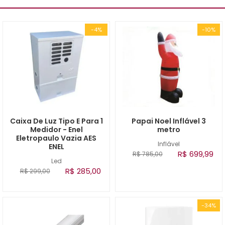
-4%
-10%
Caixa De Luz Tipo E Para 1
Papai Noel Inflável 3
Medidor - Enel
metro
Eletropaulo Vazia AES
Inflável
ENEL
R$ 699,99
R$ 785,00
Led
R$ 285,00
R$ 299,00
-34%