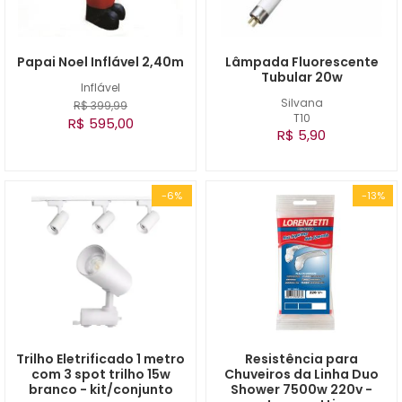
Papai Noel Inflável 2,40m
Lâmpada Fluorescente
Tubular 20w
Inflável
Silvana
R$ 399,99
T10
R$ 595,00
R$ 5,90
-6%
-13%
Trilho Eletrificado 1 metro
Resistência para
com 3 spot trilho 15w
Chuveiros da Linha Duo
branco - kit/conjunto
Shower 7500w 220v -