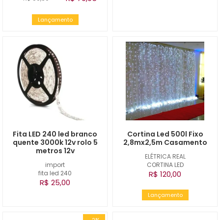
Lançamento
Fita LED 240 led branco
Cortina Led 500l Fixo
quente 3000k 12v rolo 5
2,8mx2,5m Casamento
metros 12v
ELÉTRICA REAL
import
CORTINA LED
fita led 240
R$ 120,00
R$ 25,00
Lançamento
-2%