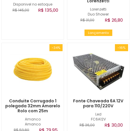
Lorenzetti
Disponivel no estoque
Lorenzetti
R$ 135,00
R$ 145,00
Duo Shower
R$ 26,80
R$ 31,00
Lançamento
-34%
-16%
Conduite Corrugado 1
Fonte Chaveada 6A 12V
polegada 32mm Amarelo
para 110/220V
Rolo com 25m
Led
Amanco
FC6A12V
Amanco
R$ 30,00
R$ 36,00
R$ 79,95
R$ 59,80