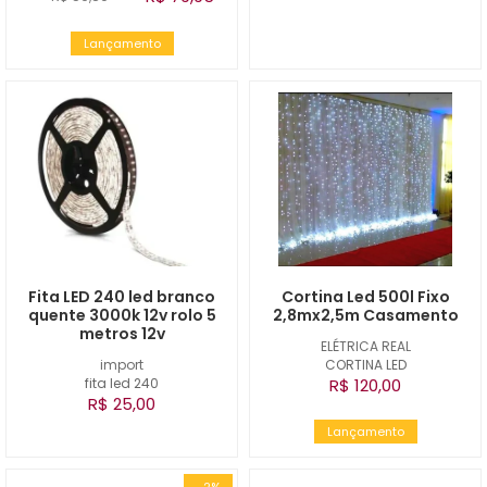
Lançamento
Fita LED 240 led branco
Cortina Led 500l Fixo
quente 3000k 12v rolo 5
2,8mx2,5m Casamento
metros 12v
ELÉTRICA REAL
import
CORTINA LED
fita led 240
R$ 120,00
R$ 25,00
Lançamento
-2%