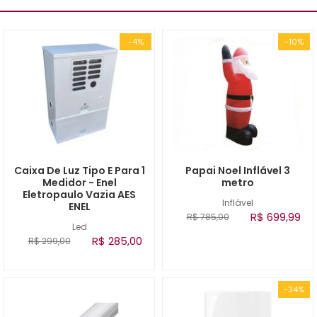
-4%
-10%
Caixa De Luz Tipo E Para 1
Papai Noel Inflável 3
Medidor - Enel
metro
Eletropaulo Vazia AES
Inflável
ENEL
R$ 699,99
R$ 785,00
Led
R$ 285,00
R$ 299,00
-34%