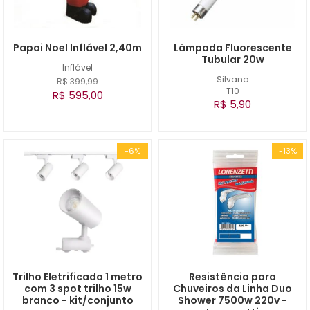
Papai Noel Inflável 2,40m
Lâmpada Fluorescente
Tubular 20w
Inflável
Silvana
R$ 399,99
T10
R$ 595,00
R$ 5,90
-6%
-13%
Trilho Eletrificado 1 metro
Resistência para
com 3 spot trilho 15w
Chuveiros da Linha Duo
branco - kit/conjunto
Shower 7500w 220v -