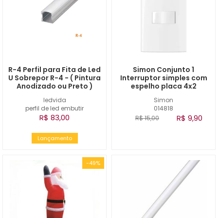
R-4 Perfil para Fita de Led
Simon Conjunto 1
U Sobrepor R-4 - ( Pintura
Interruptor simples com
Anodizado ou Preto )
espelho placa 4x2
ledvida
Simon
perfil de led embutir
014818
R$ 83,00
R$ 9,90
R$ 15,00
Lançamento
-49%