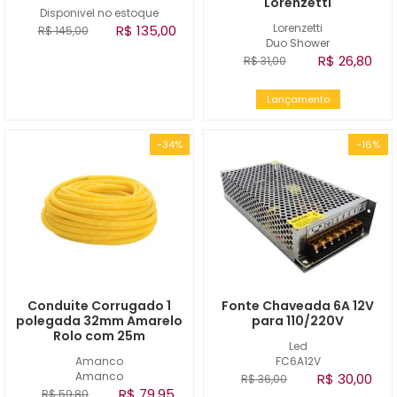
Lorenzetti
Disponivel no estoque
Lorenzetti
R$ 135,00
R$ 145,00
Duo Shower
R$ 26,80
R$ 31,00
Lançamento
-34%
-16%
Conduite Corrugado 1
Fonte Chaveada 6A 12V
polegada 32mm Amarelo
para 110/220V
Rolo com 25m
Led
Amanco
FC6A12V
Amanco
R$ 30,00
R$ 36,00
R$ 79,95
R$ 59,80