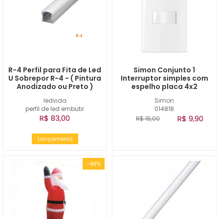
R-4 Perfil para Fita de Led
Simon Conjunto 1
U Sobrepor R-4 - ( Pintura
Interruptor simples com
Anodizado ou Preto )
espelho placa 4x2
ledvida
Simon
perfil de led embutir
014818
R$ 83,00
R$ 9,90
R$ 15,00
Lançamento
-49%