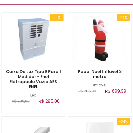
-4%
-10%
Caixa De Luz Tipo E Para 1
Papai Noel Inflável 3
Medidor - Enel
metro
Eletropaulo Vazia AES
Inflável
ENEL
R$ 699,99
R$ 785,00
Led
R$ 285,00
R$ 299,00
-34%