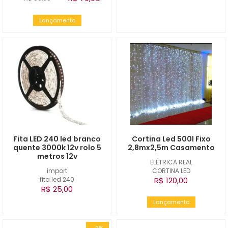
Lançamento
Fita LED 240 led branco
Cortina Led 500l Fixo
quente 3000k 12v rolo 5
2,8mx2,5m Casamento
metros 12v
ELÉTRICA REAL
import
CORTINA LED
fita led 240
R$ 120,00
R$ 25,00
Lançamento
-2%