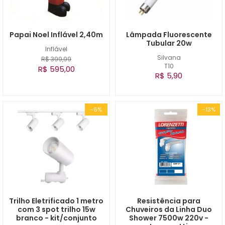
Papai Noel Inflável 2,40m
Lâmpada Fluorescente
Tubular 20w
Inflável
Silvana
R$ 399,99
T10
R$ 595,00
R$ 5,90
-6%
-13%
Trilho Eletrificado 1 metro
Resistência para
com 3 spot trilho 15w
Chuveiros da Linha Duo
branco - kit/conjunto
Shower 7500w 220v -