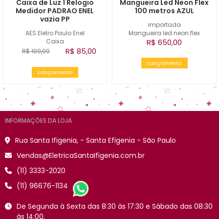
Caixa de Luz 1 Relogio
Mangueira Led Neon Flex
Medidor PADRAO ENEL
100 metros AZUL
vazia PP
importada
AES Eletro Paulo Enel
Mangueira led neon flex
Caixa
R$ 650,00
R$ 85,00
R$ 109,00
Lançamento
Lançamento
INFORMAÇÕES DA LOJA
Rua Santa Ifigenia, - Santa Efigenia - São Paulo
Vendas@EletricaSantaIfigenia.com.br
(11) 3333-2020
(11) 96676-1134
De Segunda à Sexta das 8:30 às 17:30 e Sábado das 08:30
às 14:00.