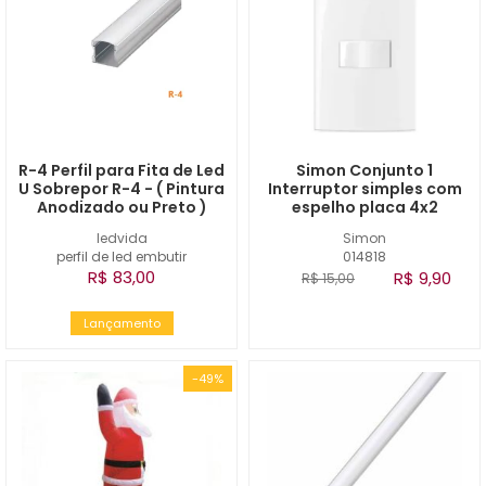
R-4 Perfil para Fita de Led
Simon Conjunto 1
U Sobrepor R-4 - ( Pintura
Interruptor simples com
Anodizado ou Preto )
espelho placa 4x2
ledvida
Simon
perfil de led embutir
014818
R$ 83,00
R$ 9,90
R$ 15,00
Lançamento
-49%