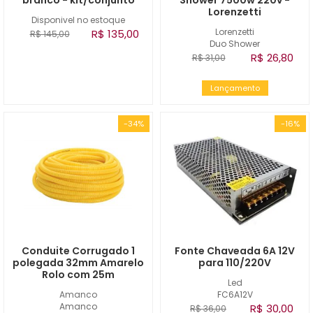
branco - kit/conjunto
Shower 7500w 220v -
Lorenzetti
Disponivel no estoque
Lorenzetti
R$ 135,00
R$ 145,00
Duo Shower
R$ 26,80
R$ 31,00
Lançamento
-34%
-16%
Conduite Corrugado 1
Fonte Chaveada 6A 12V
polegada 32mm Amarelo
para 110/220V
Rolo com 25m
Led
Amanco
FC6A12V
Amanco
R$ 30,00
R$ 36,00