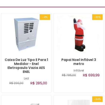
-4%
-10%
Caixa De Luz Tipo E Para 1
Papai Noel Inflável 3
Medidor - Enel
metro
Eletropaulo Vazia AES
Inflável
ENEL
R$ 699,99
R$ 785,00
Led
R$ 285,00
R$ 299,00
-34%