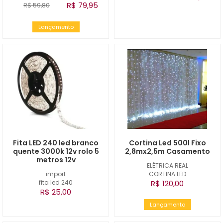
R$ 79,95
R$ 59,80
Lançamento
Fita LED 240 led branco
Cortina Led 500l Fixo
quente 3000k 12v rolo 5
2,8mx2,5m Casamento
metros 12v
ELÉTRICA REAL
import
CORTINA LED
fita led 240
R$ 120,00
R$ 25,00
Lançamento