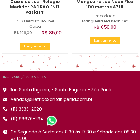
Caixa de Luz 1 Relogio
Mangueira Led Neon Flex
Medidor PADRAO ENEL
100 metros AZUL
vazia PP
importada
AES Eletro Paulo Enel
Mangueira led neon flex
Caixa
R$ 650,00
R$ 85,00
R$ 109,00
Lançamento
Lançamento
INFORMAÇÕES DA LOJA
Rua Santa Ifigenia, - Santa Efigenia - São Paulo
Vendas@EletricaSantaIfigenia.com.br
(11) 3333-2020
(11) 96676-1134
De Segunda à Sexta das 8:30 às 17:30 e Sábado das 08:30
às 14:00.