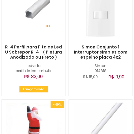
R-4 Perfil para Fita de Led
Simon Conjunto 1
U Sobrepor R-4 - ( Pintura
Interruptor simples com
Anodizado ou Preto )
espelho placa 4x2
ledvida
Simon
perfil de led embutir
014818
R$ 83,00
R$ 9,90
R$ 15,00
Lançamento
-49%