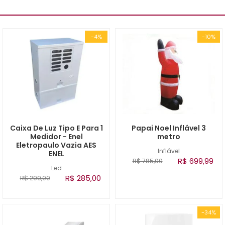
-4%
-10%
Caixa De Luz Tipo E Para 1
Papai Noel Inflável 3
Medidor - Enel
metro
Eletropaulo Vazia AES
Inflável
ENEL
R$ 699,99
R$ 785,00
Led
R$ 285,00
R$ 299,00
-34%