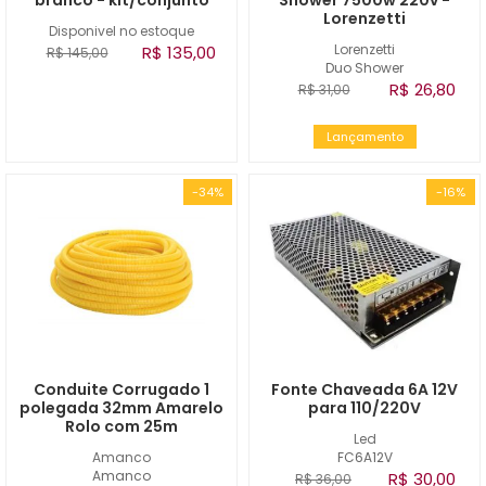
branco - kit/conjunto
Shower 7500w 220v -
Lorenzetti
Disponivel no estoque
Lorenzetti
R$ 135,00
R$ 145,00
Duo Shower
R$ 26,80
R$ 31,00
Lançamento
-34%
-16%
Conduite Corrugado 1
Fonte Chaveada 6A 12V
polegada 32mm Amarelo
para 110/220V
Rolo com 25m
Led
Amanco
FC6A12V
Amanco
R$ 30,00
R$ 36,00