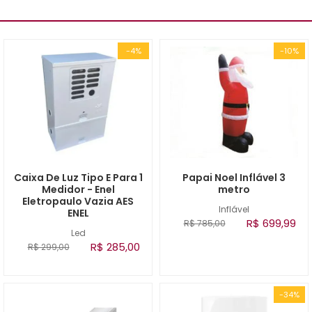
-4%
-10%
Caixa De Luz Tipo E Para 1
Papai Noel Inflável 3
Medidor - Enel
metro
Eletropaulo Vazia AES
Inflável
ENEL
R$ 699,99
R$ 785,00
Led
R$ 285,00
R$ 299,00
-34%