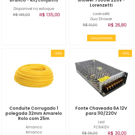
branco - kit/conjunto
Shower 7500w 220v -
Lorenzetti
Disponivel no estoque
Lorenzetti
R$ 135,00
R$ 145,00
Duo Shower
R$ 26,80
R$ 31,00
Lançamento
-34%
-16%
Conduite Corrugado 1
Fonte Chaveada 6A 12V
polegada 32mm Amarelo
para 110/220V
Rolo com 25m
Led
Amanco
FC6A12V
Amanco
R$ 30,00
R$ 36,00