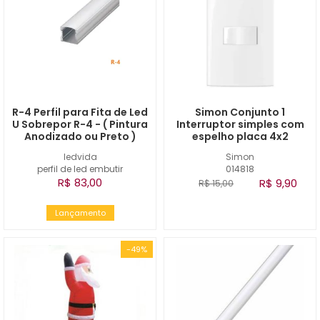
R-4 Perfil para Fita de Led
Simon Conjunto 1
U Sobrepor R-4 - ( Pintura
Interruptor simples com
Anodizado ou Preto )
espelho placa 4x2
ledvida
Simon
perfil de led embutir
014818
R$ 83,00
R$ 9,90
R$ 15,00
Lançamento
-49%