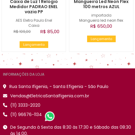
Caixa de Luz 1 Relogio
Mangueira Led Neon Flex
Medidor PADRAO ENEL
100 metros AZUL
vazia PP
importada
AES Eletro Paulo Enel
Mangueira led neon flex
Caixa
R$ 650,00
R$ 85,00
R$ 109,00
Lançamento
Lançamento
INFORMAÇÕES DA LOJA
Rua Santa Ifigenia, - Santa Efigenia - São Paulo
Vendas@EletricaSantaIfigenia.com.br
(11) 3333-2020
(11) 96676-1134
De Segunda à Sexta das 8:30 às 17:30 e Sábado das 08:30
às 14:00.