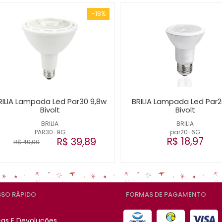
-18%
RILIA Lampada Led Par30 9,8w
BRILIA Lampada Led Par
Bivolt
Bivolt
BRILIA
BRILIA
PAR30-9G
par20-6G
R$ 18,97
R$ 39,89
R$ 49,00
SO RÁPIDO
FORMAS DE PAGAMENTO
cas E Devoluções