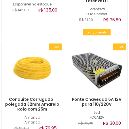
Lorenzetti
Disponivel no estoque
Lorenzetti
R$ 135,00
R$ 145,00
Duo Shower
R$ 26,80
R$ 31,00
Lançamento
-34%
-16%
Conduite Corrugado 1
Fonte Chaveada 6A 12V
polegada 32mm Amarelo
para 110/220V
Rolo com 25m
Led
Amanco
FC6A12V
Amanco
R$ 30,00
R$ 36,00
R$ 79,95
R$ 59,80