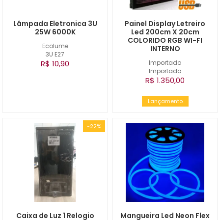
Lâmpada Eletronica 3U
Painel Display Letreiro
25W 6000K
Led 200cm X 20cm
COLORIDO RGB WI-FI
Ecolume
INTERNO
3U E27
R$ 10,90
Importado
Importado
R$ 1.350,00
Lançamento
-22%
Caixa de Luz 1 Relogio
Mangueira Led Neon Flex