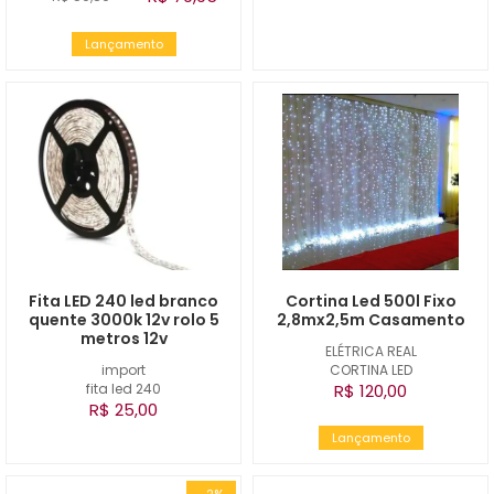
Lançamento
Fita LED 240 led branco
Cortina Led 500l Fixo
quente 3000k 12v rolo 5
2,8mx2,5m Casamento
metros 12v
ELÉTRICA REAL
import
CORTINA LED
fita led 240
R$ 120,00
R$ 25,00
Lançamento
-2%