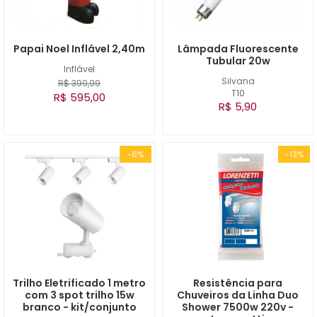
Papai Noel Inflável 2,40m
Lâmpada Fluorescente
Tubular 20w
Inflável
Silvana
R$ 399,99
T10
R$ 595,00
R$ 5,90
-6%
-13%
Trilho Eletrificado 1 metro
Resistência para
com 3 spot trilho 15w
Chuveiros da Linha Duo
branco - kit/conjunto
Shower 7500w 220v -