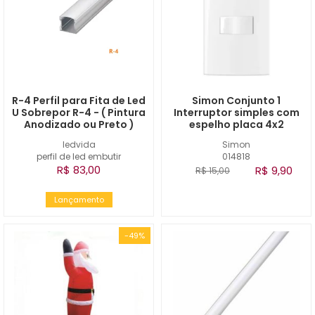
R-4 Perfil para Fita de Led
Simon Conjunto 1
U Sobrepor R-4 - ( Pintura
Interruptor simples com
Anodizado ou Preto )
espelho placa 4x2
ledvida
Simon
perfil de led embutir
014818
R$ 83,00
R$ 9,90
R$ 15,00
Lançamento
-49%