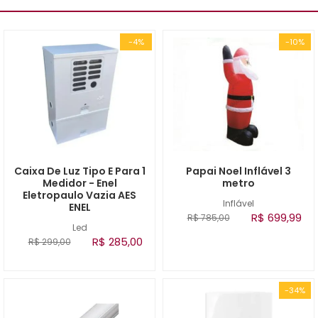
-4%
-10%
Caixa De Luz Tipo E Para 1
Papai Noel Inflável 3
Medidor - Enel
metro
Eletropaulo Vazia AES
Inflável
ENEL
R$ 699,99
R$ 785,00
Led
R$ 285,00
R$ 299,00
-34%