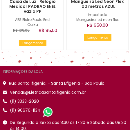
Caixa de Luz 1 Relogio
Mangueira Led Neon Flex
Medidor PADRAO ENEL
100 metros AZUL
vazia PP
importada
AES Eletro Paulo Enel
Mangueira led neon flex
Caixa
R$ 650,00
R$ 85,00
R$ 109,00
Lançamento
Lançamento
INFORMAÇÕES DA LOJA
Rua Santa Ifigenia, - Santa Efigenia - São Paulo
Vendas@EletricaSantaIfigenia.com.br
(11) 3333-2020
(11) 96676-1134
De Segunda à Sexta das 8:30 às 17:30 e Sábado das 08:30
às 14:00.