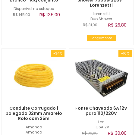
branco - kit/conjunto
Shower 7500w 220v -
Lorenzetti
Disponivel no estoque
Lorenzetti
R$ 135,00
R$ 145,00
Duo Shower
R$ 26,80
R$ 31,00
Lançamento
-34%
-16%
Conduite Corrugado 1
Fonte Chaveada 6A 12V
polegada 32mm Amarelo
para 110/220V
Rolo com 25m
Led
Amanco
FC6A12V
Amanco
R$ 30,00
R$ 36,00