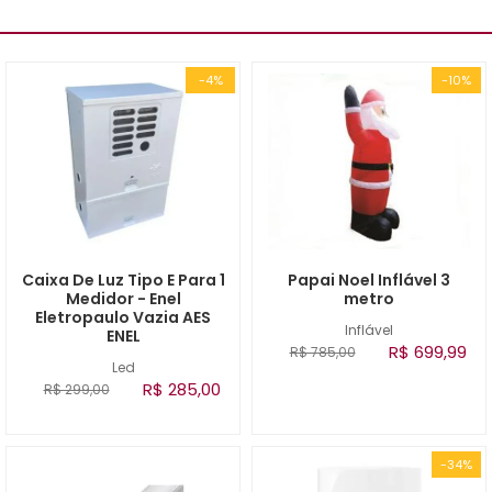
-4%
-10%
Caixa De Luz Tipo E Para 1
Papai Noel Inflável 3
Medidor - Enel
metro
Eletropaulo Vazia AES
Inflável
ENEL
R$ 699,99
R$ 785,00
Led
R$ 285,00
R$ 299,00
-34%