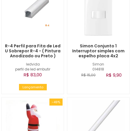
R-4 Perfil para Fita de Led
Simon Conjunto 1
U Sobrepor R-4 - ( Pintura
Interruptor simples com
Anodizado ou Preto )
espelho placa 4x2
ledvida
Simon
perfil de led embutir
014818
R$ 83,00
R$ 9,90
R$ 15,00
Lançamento
-49%