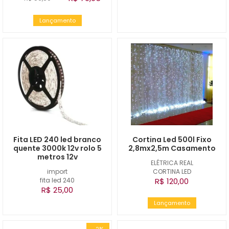
Lançamento
Fita LED 240 led branco
Cortina Led 500l Fixo
quente 3000k 12v rolo 5
2,8mx2,5m Casamento
metros 12v
ELÉTRICA REAL
import
CORTINA LED
fita led 240
R$ 120,00
R$ 25,00
Lançamento
-2%