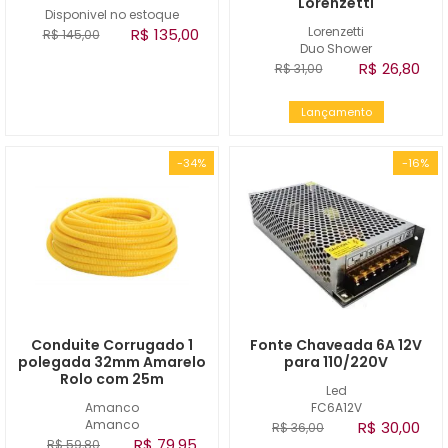
Lorenzetti
Disponivel no estoque
Lorenzetti
R$ 135,00
R$ 145,00
Duo Shower
R$ 26,80
R$ 31,00
Lançamento
-34%
-16%
Conduite Corrugado 1
Fonte Chaveada 6A 12V
polegada 32mm Amarelo
para 110/220V
Rolo com 25m
Led
Amanco
FC6A12V
Amanco
R$ 30,00
R$ 36,00
R$ 79,95
R$ 59,80