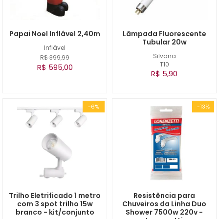
Papai Noel Inflável 2,40m
Lâmpada Fluorescente
Tubular 20w
Inflável
Silvana
R$ 399,99
T10
R$ 595,00
R$ 5,90
-6%
-13%
Trilho Eletrificado 1 metro
Resistência para
com 3 spot trilho 15w
Chuveiros da Linha Duo
branco - kit/conjunto
Shower 7500w 220v -