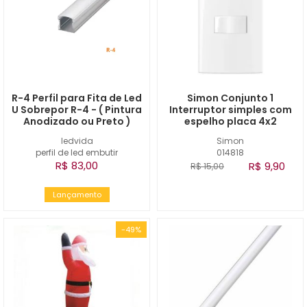
R-4 Perfil para Fita de Led
Simon Conjunto 1
U Sobrepor R-4 - ( Pintura
Interruptor simples com
Anodizado ou Preto )
espelho placa 4x2
ledvida
Simon
perfil de led embutir
014818
R$ 83,00
R$ 9,90
R$ 15,00
Lançamento
-49%