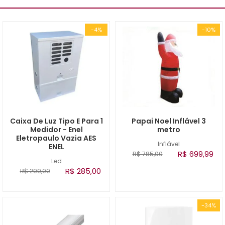
-4%
-10%
Caixa De Luz Tipo E Para 1
Papai Noel Inflável 3
Medidor - Enel
metro
Eletropaulo Vazia AES
Inflável
ENEL
R$ 699,99
R$ 785,00
Led
R$ 285,00
R$ 299,00
-34%