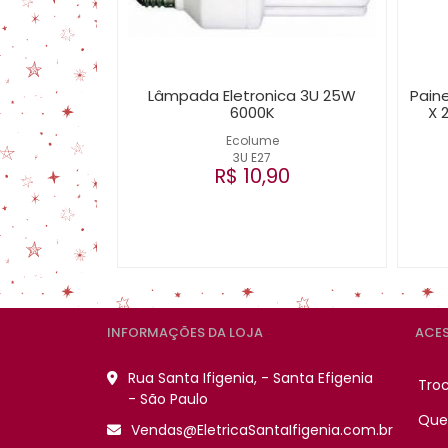
Lâmpada Eletronica 3U 25W
Paine
6000K
X 
Ecolume
3U E27
R$ 10,90
INFORMAÇÕES DA LOJA
ACES
Rua Santa Ifigenia, - Santa Efigenia
Tro
- São Paulo
Que
Vendas@EletricaSantaIfigenia.com.br