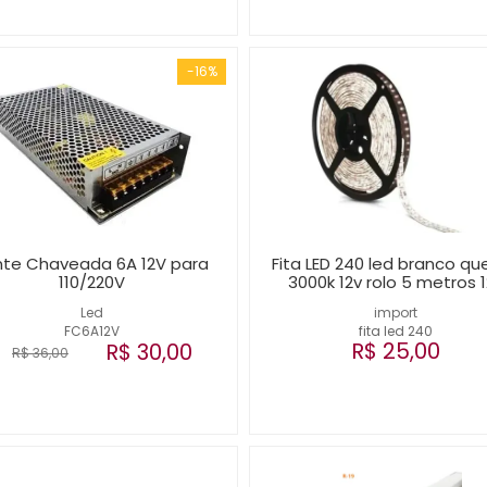
-16%
nte Chaveada 6A 12V para
Fita LED 240 led branco qu
110/220V
3000k 12v rolo 5 metros 
Led
import
FC6A12V
fita led 240
R$ 25,00
R$ 30,00
R$ 36,00