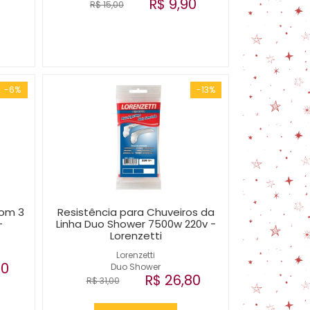
R$ 9,90
R$ 15,00
-6%
-13%
com 3
Resistência para Chuveiros da
-
Linha Duo Shower 7500w 220v -
Lorenzetti
Lorenzetti
00
Duo Shower
R$ 26,80
R$ 31,00