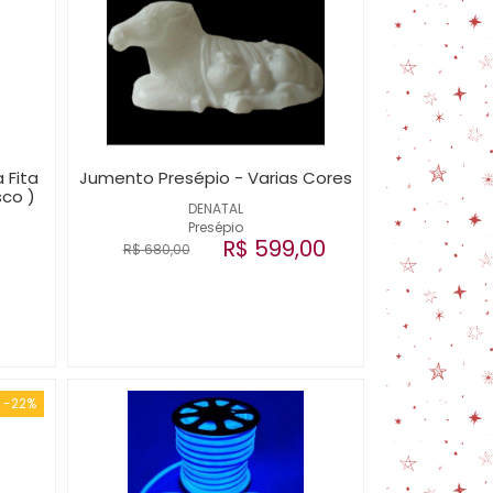
 Fita
Jumento Presépio - Varias Cores
sco )
DENATAL
Presépio
R$ 599,00
R$ 680,00
-22%