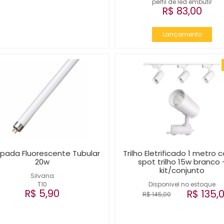
perfil de led embutir
R$ 83,00
Lançamento
pada Fluorescente Tubular
Trilho Eletrificado 1 metro 
20w
spot trilho 15w branco 
kit/conjunto
Silvana
T10
Disponivel no estoque
R$ 5,90
R$ 135,
R$ 145,00