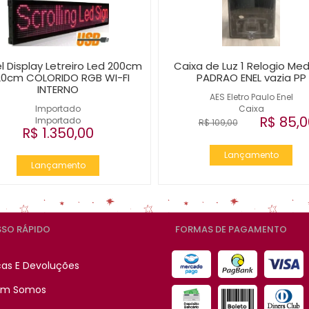
l Display Letreiro Led 200cm
Caixa de Luz 1 Relogio Med
20cm COLORIDO RGB WI-FI
PADRAO ENEL vazia PP
INTERNO
AES Eletro Paulo Enel
Importado
Caixa
R$ 85,0
Importado
R$ 109,00
R$ 1.350,00
Lançamento
Lançamento
SO RÁPIDO
FORMAS DE PAGAMENTO
cas E Devoluções
m Somos