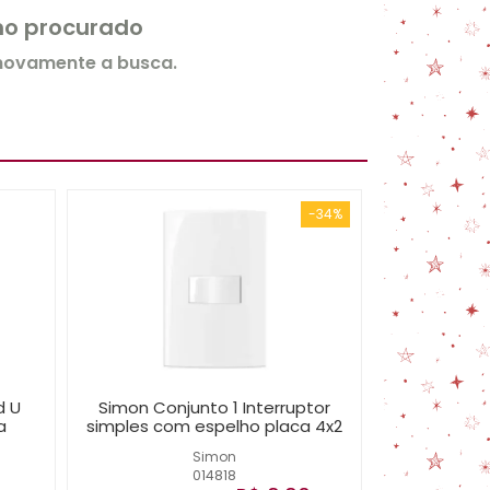
rmo procurado
 novamente a busca.
-34%
d U
Simon Conjunto 1 Interruptor
a
simples com espelho placa 4x2
Simon
014818