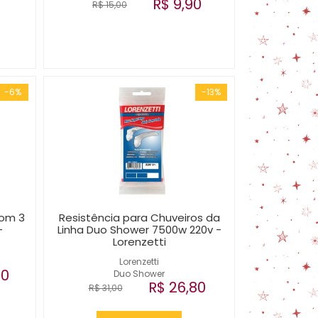
R$ 9,90
R$ 15,00
-6%
-13%
com 3
Resistência para Chuveiros da
-
Linha Duo Shower 7500w 220v -
Lorenzetti
Lorenzetti
00
Duo Shower
R$ 26,80
R$ 31,00