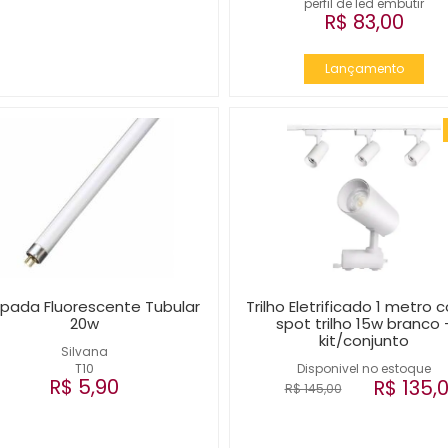
perfil de led embutir
R$ 83,00
Lançamento
pada Fluorescente Tubular
Trilho Eletrificado 1 metro 
20w
spot trilho 15w branco 
kit/conjunto
Silvana
T10
Disponivel no estoque
R$ 5,90
R$ 135,
R$ 145,00