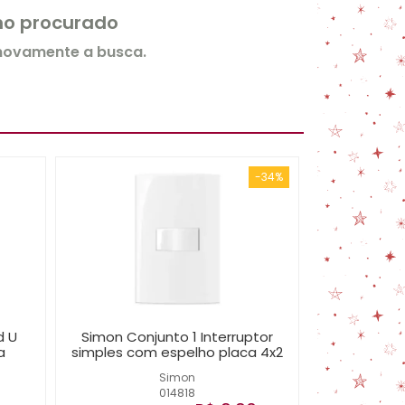
rmo procurado
 novamente a busca.
-34%
d U
Simon Conjunto 1 Interruptor
a
simples com espelho placa 4x2
Simon
014818