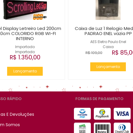
l Display Letreiro Led 200cm
Caixa de Luz 1 Relogio Med
20cm COLORIDO RGB WI-FI
PADRAO ENEL vazia PP
INTERNO
AES Eletro Paulo Enel
Importado
Caixa
R$ 85,0
Importado
R$ 109,00
R$ 1.350,00
Lançamento
Lançamento
SO RÁPIDO
FORMAS DE PAGAMENTO
cas E Devoluções
m Somos