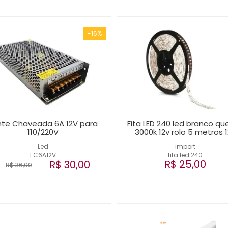
-16%
nte Chaveada 6A 12V para
Fita LED 240 led branco qu
110/220V
3000k 12v rolo 5 metros 
Led
import
FC6A12V
fita led 240
R$ 25,00
R$ 30,00
R$ 36,00