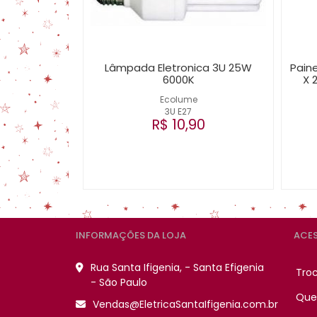
Lâmpada Eletronica 3U 25W
Paine
6000K
X 
Ecolume
3U E27
R$ 10,90
INFORMAÇÕES DA LOJA
ACES
Rua Santa Ifigenia, - Santa Efigenia
Tro
- São Paulo
Que
Vendas@EletricaSantaIfigenia.com.br