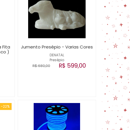
 Fita
Jumento Presépio - Varias Cores
sco )
DENATAL
Presépio
R$ 599,00
R$ 680,00
-22%