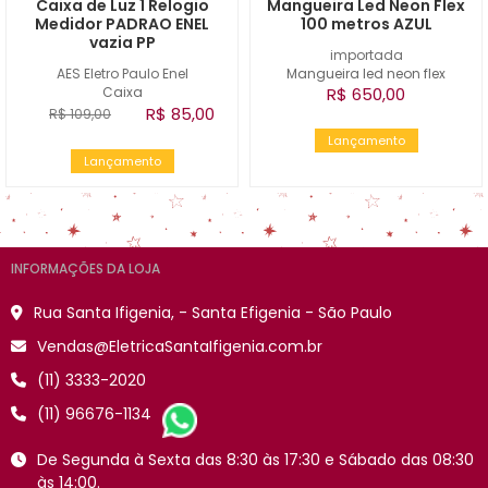
Caixa de Luz 1 Relogio
Mangueira Led Neon Flex
Medidor PADRAO ENEL
100 metros AZUL
vazia PP
importada
AES Eletro Paulo Enel
Mangueira led neon flex
Caixa
R$ 650,00
R$ 85,00
R$ 109,00
Lançamento
Lançamento
INFORMAÇÕES DA LOJA
Rua Santa Ifigenia, - Santa Efigenia - São Paulo
Vendas@EletricaSantaIfigenia.com.br
(11) 3333-2020
(11) 96676-1134
De Segunda à Sexta das 8:30 às 17:30 e Sábado das 08:30
às 14:00.