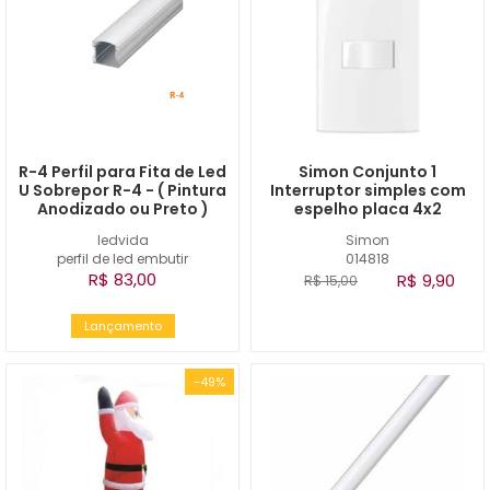
R-4 Perfil para Fita de Led
Simon Conjunto 1
U Sobrepor R-4 - ( Pintura
Interruptor simples com
Anodizado ou Preto )
espelho placa 4x2
ledvida
Simon
perfil de led embutir
014818
R$ 83,00
R$ 9,90
R$ 15,00
Lançamento
-49%