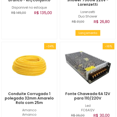
branco - kit/conjunto
Shower 7500w 220v -
Lorenzetti
Disponivel no estoque
Lorenzetti
R$ 135,00
R$ 145,00
Duo Shower
R$ 26,80
R$ 31,00
Lançamento
-34%
-16%
Conduite Corrugado 1
Fonte Chaveada 6A 12V
polegada 32mm Amarelo
para 110/220V
Rolo com 25m
Led
Amanco
FC6A12V
Amanco
R$ 30,00
R$ 36,00