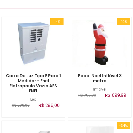
-4%
-10%
Caixa De Luz Tipo E Para 1
Papai Noel Inflável 3
Medidor - Enel
metro
Eletropaulo Vazia AES
Inflável
ENEL
R$ 699,99
R$ 785,00
Led
R$ 285,00
R$ 299,00
-34%