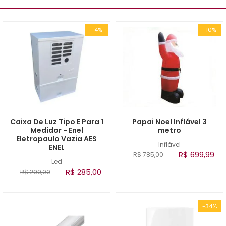
-4%
-10%
Caixa De Luz Tipo E Para 1
Papai Noel Inflável 3
Medidor - Enel
metro
Eletropaulo Vazia AES
Inflável
ENEL
R$ 699,99
R$ 785,00
Led
R$ 285,00
R$ 299,00
-34%