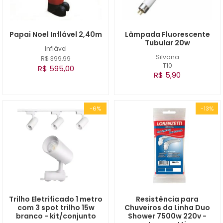
Papai Noel Inflável 2,40m
Lâmpada Fluorescente
Tubular 20w
Inflável
Silvana
R$ 399,99
T10
R$ 595,00
R$ 5,90
-6%
-13%
Trilho Eletrificado 1 metro
Resistência para
com 3 spot trilho 15w
Chuveiros da Linha Duo
branco - kit/conjunto
Shower 7500w 220v -