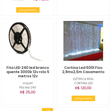
Lançamento
Fita LED 240 led branco
Cortina Led 500l Fixo
quente 3000k 12v rolo 5
2,8mx2,5m Casamento
metros 12v
ELÉTRICA REAL
import
CORTINA LED
fita led 240
R$ 120,00
R$ 25,00
Lançamento
-2%