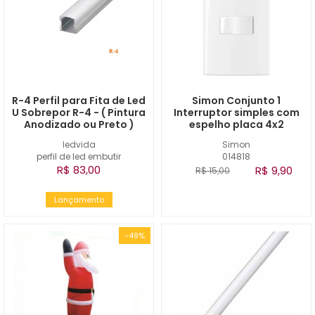
R-4 Perfil para Fita de Led
Simon Conjunto 1
U Sobrepor R-4 - ( Pintura
Interruptor simples com
Anodizado ou Preto )
espelho placa 4x2
ledvida
Simon
perfil de led embutir
014818
R$ 83,00
R$ 9,90
R$ 15,00
Lançamento
-49%