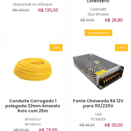
Lorenzetti
Disponivel no estoque
Lorenzetti
R$ 135,00
R$ 145,00
Duo Shower
R$ 26,80
R$ 31,00
Lançamento
-34%
-16%
Conduite Corrugado 1
Fonte Chaveada 6A 12V
polegada 32mm Amarelo
para 110/220V
Rolo com 25m
Led
Amanco
FC6A12V
Amanco
R$ 30,00
R$ 36,00
R$ 79,95
R$ 59,80