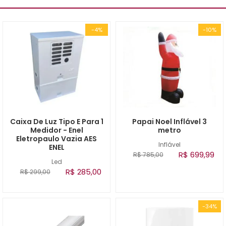
-4%
-10%
Caixa De Luz Tipo E Para 1
Papai Noel Inflável 3
Medidor - Enel
metro
Eletropaulo Vazia AES
Inflável
ENEL
R$ 699,99
R$ 785,00
Led
R$ 285,00
R$ 299,00
-34%