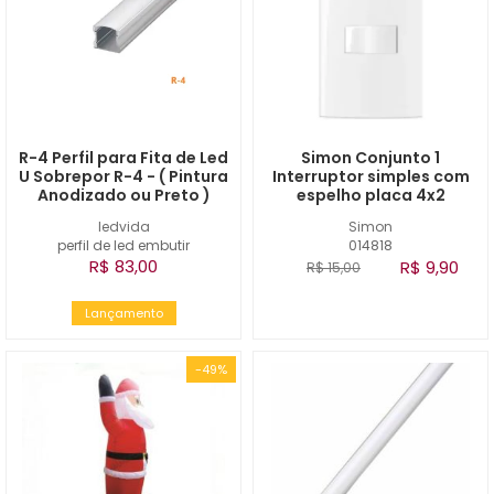
R-4 Perfil para Fita de Led
Simon Conjunto 1
U Sobrepor R-4 - ( Pintura
Interruptor simples com
Anodizado ou Preto )
espelho placa 4x2
ledvida
Simon
perfil de led embutir
014818
R$ 83,00
R$ 9,90
R$ 15,00
Lançamento
-49%