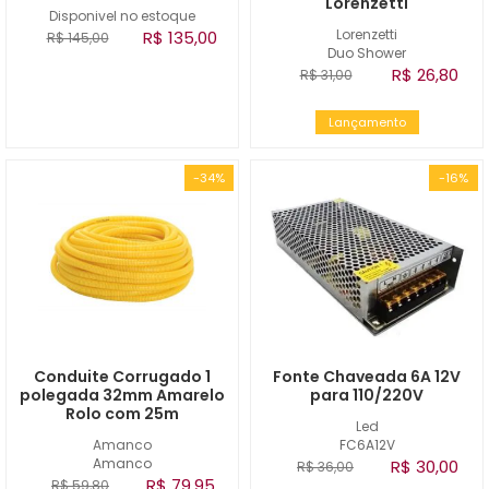
Lorenzetti
Disponivel no estoque
Lorenzetti
R$ 135,00
R$ 145,00
Duo Shower
R$ 26,80
R$ 31,00
Lançamento
-34%
-16%
Conduite Corrugado 1
Fonte Chaveada 6A 12V
polegada 32mm Amarelo
para 110/220V
Rolo com 25m
Led
Amanco
FC6A12V
Amanco
R$ 30,00
R$ 36,00
R$ 79,95
R$ 59,80