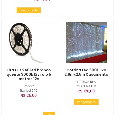
Lançamento
Fita LED 240 led branco
Cortina Led 500l Fixo
quente 3000k 12v rolo 5
2,8mx2,5m Casamento
metros 12v
ELÉTRICA REAL
import
CORTINA LED
fita led 240
R$ 120,00
R$ 25,00
Lançamento
-2%