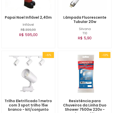
Papai Noel Inflável 2,40m
Lâmpada Fluorescente
Tubular 20w
Inflável
Silvana
R$ 399,99
T10
R$ 595,00
R$ 5,90
-6%
-13%
Trilho Eletrificado 1 metro
Resistência para
com 3 spot trilho 15w
Chuveiros da Linha Duo
branco - kit/conjunto
Shower 7500w 220v -