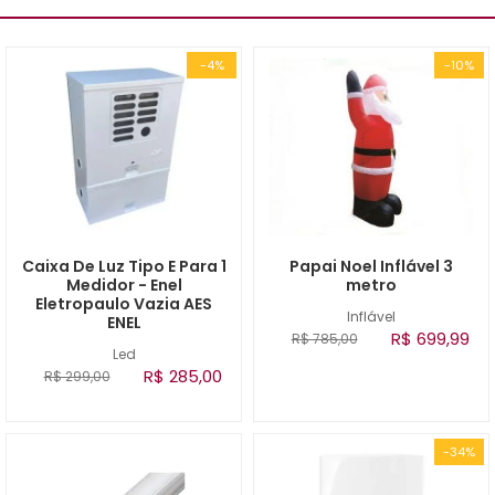
-4%
-10%
Caixa De Luz Tipo E Para 1
Papai Noel Inflável 3
Medidor - Enel
metro
Eletropaulo Vazia AES
Inflável
ENEL
R$ 699,99
R$ 785,00
Led
R$ 285,00
R$ 299,00
-34%