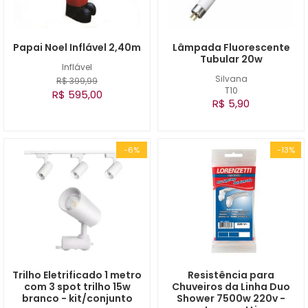
Papai Noel Inflável 2,40m
Lâmpada Fluorescente
Tubular 20w
Inflável
Silvana
R$ 399,99
T10
R$ 595,00
R$ 5,90
-6%
-13%
Trilho Eletrificado 1 metro
Resistência para
com 3 spot trilho 15w
Chuveiros da Linha Duo
branco - kit/conjunto
Shower 7500w 220v -