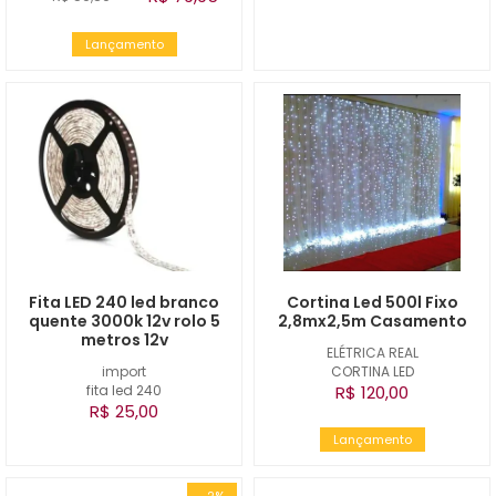
Lançamento
Fita LED 240 led branco
Cortina Led 500l Fixo
quente 3000k 12v rolo 5
2,8mx2,5m Casamento
metros 12v
ELÉTRICA REAL
import
CORTINA LED
fita led 240
R$ 120,00
R$ 25,00
Lançamento
-2%