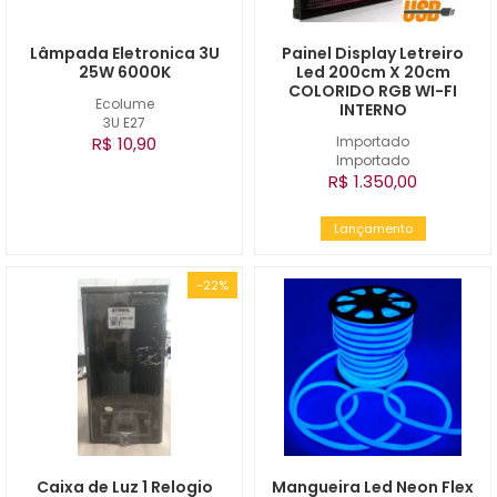
Lâmpada Eletronica 3U
Painel Display Letreiro
25W 6000K
Led 200cm X 20cm
COLORIDO RGB WI-FI
Ecolume
INTERNO
3U E27
R$ 10,90
Importado
Importado
R$ 1.350,00
Lançamento
-22%
Caixa de Luz 1 Relogio
Mangueira Led Neon Flex