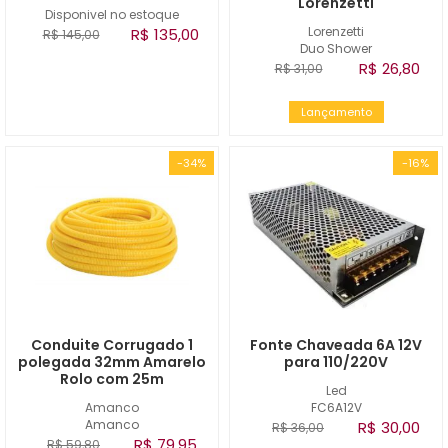
Lorenzetti
Disponivel no estoque
Lorenzetti
R$ 135,00
R$ 145,00
Duo Shower
R$ 26,80
R$ 31,00
Lançamento
-34%
-16%
Conduite Corrugado 1
Fonte Chaveada 6A 12V
polegada 32mm Amarelo
para 110/220V
Rolo com 25m
Led
Amanco
FC6A12V
Amanco
R$ 30,00
R$ 36,00
R$ 79,95
R$ 59,80