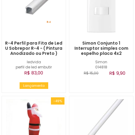
R-4 Perfil para Fita de Led
Simon Conjunto 1
U Sobrepor R-4 - ( Pintura
Interruptor simples com
Anodizado ou Preto )
espelho placa 4x2
ledvida
Simon
perfil de led embutir
014818
R$ 83,00
R$ 9,90
R$ 15,00
Lançamento
-49%