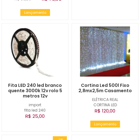
Lançamento
Fita LED 240 led branco
Cortina Led 500l Fixo
quente 3000k 12v rolo 5
2,8mx2,5m Casamento
metros 12v
ELÉTRICA REAL
import
CORTINA LED
fita led 240
R$ 120,00
R$ 25,00
Lançamento
-2%