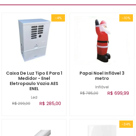
-4%
-10%
Caixa De Luz Tipo E Para 1
Papai Noel Inflável 3
Medidor - Enel
metro
Eletropaulo Vazia AES
Inflável
ENEL
R$ 699,99
R$ 785,00
Led
R$ 285,00
R$ 299,00
-34%