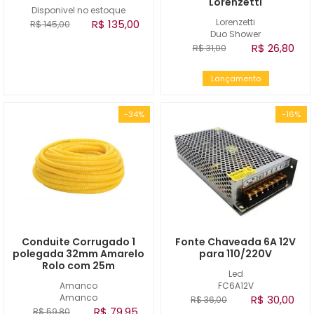
Lorenzetti
Disponivel no estoque
Lorenzetti
R$ 135,00
R$ 145,00
Duo Shower
R$ 26,80
R$ 31,00
Lançamento
-34%
-16%
Conduite Corrugado 1
Fonte Chaveada 6A 12V
polegada 32mm Amarelo
para 110/220V
Rolo com 25m
Led
Amanco
FC6A12V
Amanco
R$ 30,00
R$ 36,00
R$ 79,95
R$ 59,80