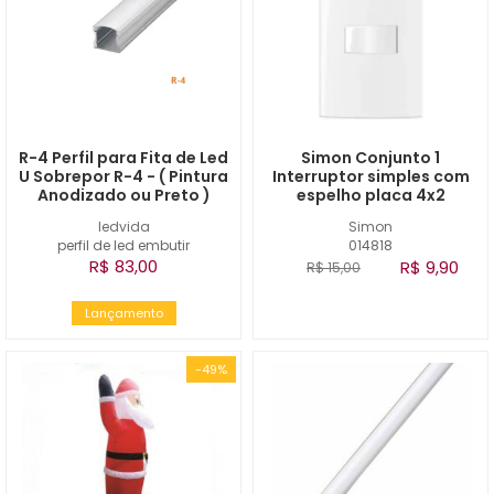
R-4 Perfil para Fita de Led
Simon Conjunto 1
U Sobrepor R-4 - ( Pintura
Interruptor simples com
Anodizado ou Preto )
espelho placa 4x2
ledvida
Simon
perfil de led embutir
014818
R$ 83,00
R$ 9,90
R$ 15,00
Lançamento
-49%