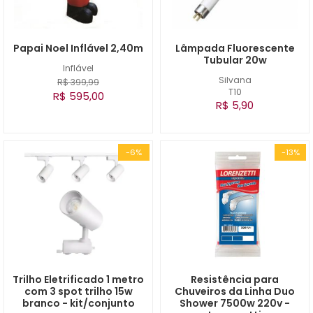
Papai Noel Inflável 2,40m
Lâmpada Fluorescente
Tubular 20w
Inflável
Silvana
R$ 399,99
T10
R$ 595,00
R$ 5,90
-6%
-13%
Trilho Eletrificado 1 metro
Resistência para
com 3 spot trilho 15w
Chuveiros da Linha Duo
branco - kit/conjunto
Shower 7500w 220v -