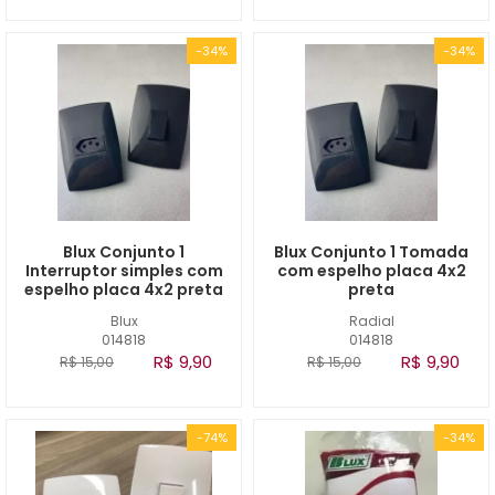
-34%
-34%
Blux Conjunto 1
Blux Conjunto 1 Tomada
Interruptor simples com
com espelho placa 4x2
espelho placa 4x2 preta
preta
Blux
Radial
014818
014818
R$ 9,90
R$ 9,90
R$ 15,00
R$ 15,00
-74%
-34%