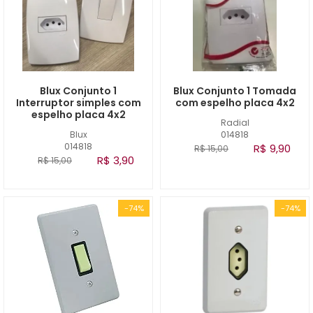
Blux Conjunto 1
Blux Conjunto 1 Tomada
Interruptor simples com
com espelho placa 4x2
espelho placa 4x2
Radial
Blux
014818
014818
R$ 9,90
R$ 15,00
R$ 3,90
R$ 15,00
-74%
-74%