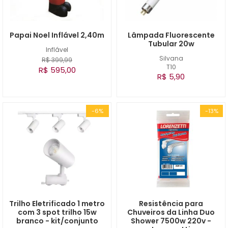
Papai Noel Inflável 2,40m
Lâmpada Fluorescente
Tubular 20w
Inflável
Silvana
R$ 399,99
T10
R$ 595,00
R$ 5,90
-6%
-13%
Trilho Eletrificado 1 metro
Resistência para
com 3 spot trilho 15w
Chuveiros da Linha Duo
branco - kit/conjunto
Shower 7500w 220v -