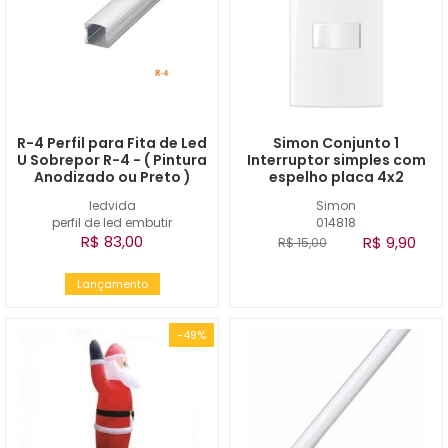
R-4 Perfil para Fita de Led
Simon Conjunto 1
U Sobrepor R-4 - ( Pintura
Interruptor simples com
Anodizado ou Preto )
espelho placa 4x2
ledvida
Simon
perfil de led embutir
014818
R$ 83,00
R$ 9,90
R$ 15,00
Lançamento
-49%