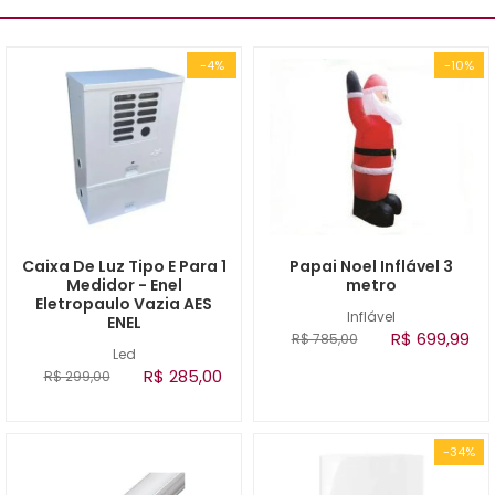
-4%
-10%
Caixa De Luz Tipo E Para 1
Papai Noel Inflável 3
Medidor - Enel
metro
Eletropaulo Vazia AES
Inflável
ENEL
R$ 699,99
R$ 785,00
Led
R$ 285,00
R$ 299,00
-34%