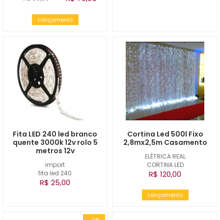
Lançamento
Fita LED 240 led branco
Cortina Led 500l Fixo
quente 3000k 12v rolo 5
2,8mx2,5m Casamento
metros 12v
ELÉTRICA REAL
import
CORTINA LED
fita led 240
R$ 120,00
R$ 25,00
Lançamento
-2%