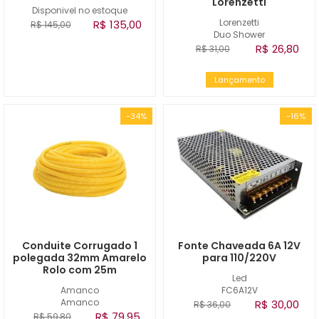
Lorenzetti
Disponivel no estoque
Lorenzetti
R$ 135,00
R$ 145,00
Duo Shower
R$ 26,80
R$ 31,00
Lançamento
-34%
-16%
Conduite Corrugado 1
Fonte Chaveada 6A 12V
polegada 32mm Amarelo
para 110/220V
Rolo com 25m
Led
Amanco
FC6A12V
Amanco
R$ 30,00
R$ 36,00
R$ 79,95
R$ 59,80