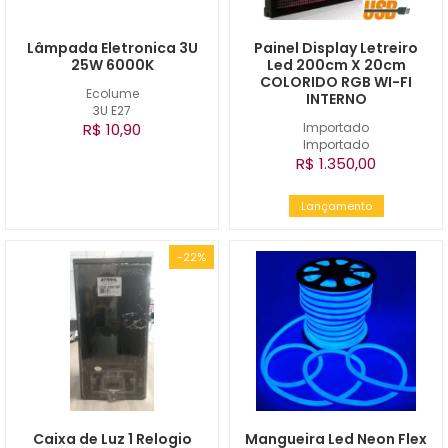
Lâmpada Eletronica 3U
Painel Display Letreiro
25W 6000K
Led 200cm X 20cm
COLORIDO RGB WI-FI
Ecolume
INTERNO
3U E27
R$ 10,90
Importado
Importado
R$ 1.350,00
Lançamento
-22%
Caixa de Luz 1 Relogio
Mangueira Led Neon Flex