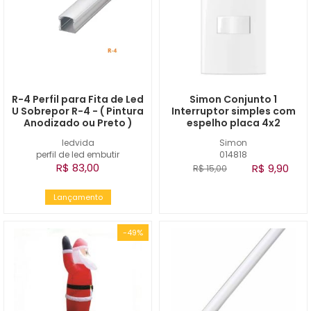
R-4 Perfil para Fita de Led
Simon Conjunto 1
U Sobrepor R-4 - ( Pintura
Interruptor simples com
Anodizado ou Preto )
espelho placa 4x2
ledvida
Simon
perfil de led embutir
014818
R$ 83,00
R$ 9,90
R$ 15,00
Lançamento
-49%