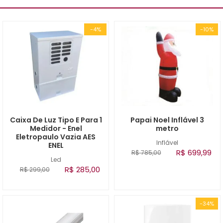
-4%
-10%
Caixa De Luz Tipo E Para 1
Papai Noel Inflável 3
Medidor - Enel
metro
Eletropaulo Vazia AES
Inflável
ENEL
R$ 699,99
R$ 785,00
Led
R$ 285,00
R$ 299,00
-34%