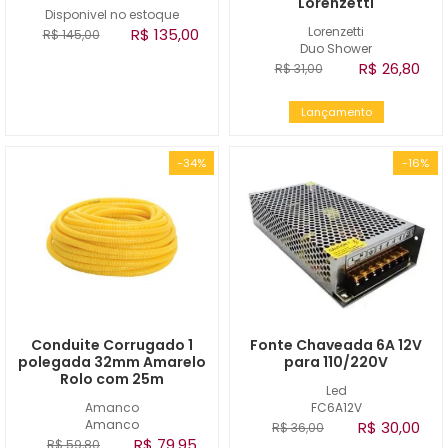
Lorenzetti
Disponivel no estoque
Lorenzetti
R$ 135,00
R$ 145,00
Duo Shower
R$ 26,80
R$ 31,00
Lançamento
-34%
-16%
Conduite Corrugado 1
Fonte Chaveada 6A 12V
polegada 32mm Amarelo
para 110/220V
Rolo com 25m
Led
Amanco
FC6A12V
Amanco
R$ 30,00
R$ 36,00
R$ 79,95
R$ 59,80