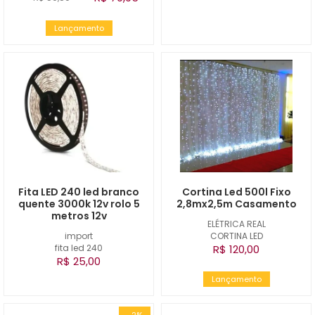
Lançamento
Fita LED 240 led branco
Cortina Led 500l Fixo
quente 3000k 12v rolo 5
2,8mx2,5m Casamento
metros 12v
ELÉTRICA REAL
import
CORTINA LED
fita led 240
R$ 120,00
R$ 25,00
Lançamento
-2%