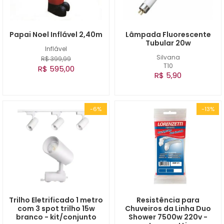
Papai Noel Inflável 2,40m
Lâmpada Fluorescente
Tubular 20w
Inflável
Silvana
R$ 399,99
T10
R$ 595,00
R$ 5,90
-6%
-13%
Trilho Eletrificado 1 metro
Resistência para
com 3 spot trilho 15w
Chuveiros da Linha Duo
branco - kit/conjunto
Shower 7500w 220v -