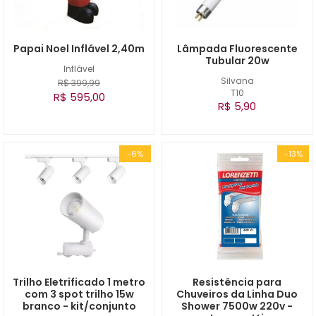
Papai Noel Inflável 2,40m
Lâmpada Fluorescente
Tubular 20w
Inflável
Silvana
R$ 399,99
T10
R$ 595,00
R$ 5,90
-6%
-13%
Trilho Eletrificado 1 metro
Resistência para
com 3 spot trilho 15w
Chuveiros da Linha Duo
branco - kit/conjunto
Shower 7500w 220v -