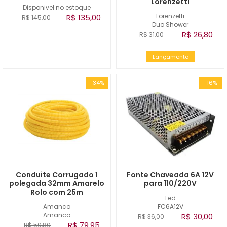
Lorenzetti
Disponivel no estoque
Lorenzetti
R$ 135,00
R$ 145,00
Duo Shower
R$ 26,80
R$ 31,00
Lançamento
-34%
-16%
Conduite Corrugado 1
Fonte Chaveada 6A 12V
polegada 32mm Amarelo
para 110/220V
Rolo com 25m
Led
Amanco
FC6A12V
Amanco
R$ 30,00
R$ 36,00
R$ 79,95
R$ 59,80