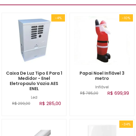
-4%
-10%
Caixa De Luz Tipo E Para 1
Papai Noel Inflável 3
Medidor - Enel
metro
Eletropaulo Vazia AES
Inflável
ENEL
R$ 699,99
R$ 785,00
Led
R$ 285,00
R$ 299,00
-34%