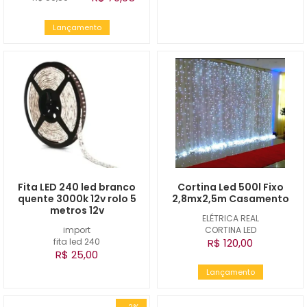
Lançamento
Fita LED 240 led branco
Cortina Led 500l Fixo
quente 3000k 12v rolo 5
2,8mx2,5m Casamento
metros 12v
ELÉTRICA REAL
import
CORTINA LED
fita led 240
R$ 120,00
R$ 25,00
Lançamento
-2%