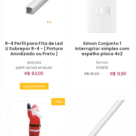
R-4 Perfil para Fita de Led
Simon Conjunto 1
U Sobrepor R-4 - ( Pintura
Interruptor simples com
Anodizado ou Preto )
espelho placa 4x2
ledvida
Simon
perfil de led embutir
014818
R$ 83,00
R$ 9,90
R$ 15,00
Lançamento
-49%