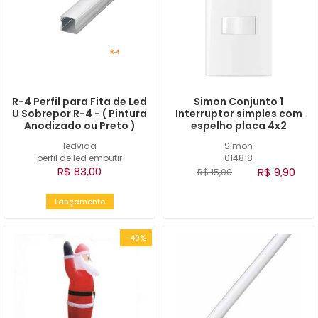
R-4 Perfil para Fita de Led
Simon Conjunto 1
U Sobrepor R-4 - ( Pintura
Interruptor simples com
Anodizado ou Preto )
espelho placa 4x2
ledvida
Simon
perfil de led embutir
014818
R$ 83,00
R$ 9,90
R$ 15,00
Lançamento
-49%