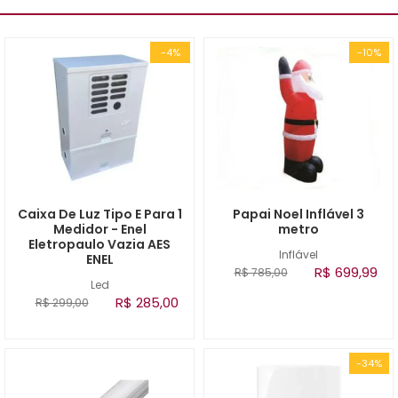
-4%
-10%
Caixa De Luz Tipo E Para 1
Papai Noel Inflável 3
Medidor - Enel
metro
Eletropaulo Vazia AES
Inflável
ENEL
R$ 699,99
R$ 785,00
Led
R$ 285,00
R$ 299,00
-34%