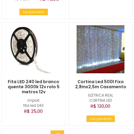
Lançamento
Fita LED 240 led branco
Cortina Led 500l Fixo
quente 3000k 12v rolo 5
2,8mx2,5m Casamento
metros 12v
ELÉTRICA REAL
import
CORTINA LED
fita led 240
R$ 120,00
R$ 25,00
Lançamento
-2%