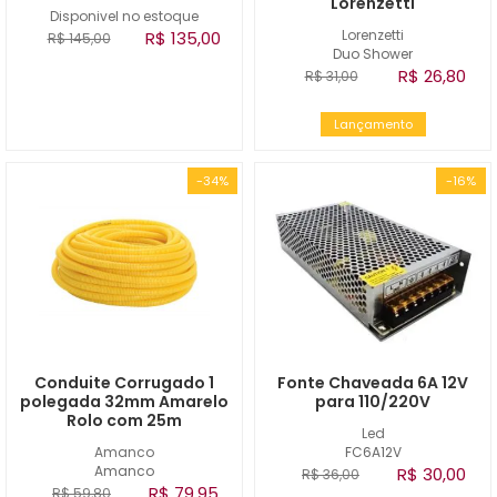
Lorenzetti
Disponivel no estoque
Lorenzetti
R$ 135,00
R$ 145,00
Duo Shower
R$ 26,80
R$ 31,00
Lançamento
-34%
-16%
Conduite Corrugado 1
Fonte Chaveada 6A 12V
polegada 32mm Amarelo
para 110/220V
Rolo com 25m
Led
Amanco
FC6A12V
Amanco
R$ 30,00
R$ 36,00
R$ 79,95
R$ 59,80