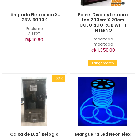
Lâmpada Eletronica 3U
Painel Display Letreiro
25W 6000K
Led 200cm X 20cm
COLORIDO RGB WI-FI
Ecolume
INTERNO
3U E27
R$ 10,90
Importado
Importado
R$ 1.350,00
Lançamento
-22%
Caixa de Luz 1 Relogio
Mangueira Led Neon Flex