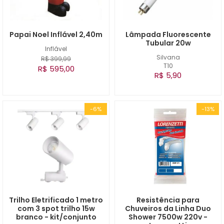
Papai Noel Inflável 2,40m
Lâmpada Fluorescente
Tubular 20w
Inflável
Silvana
R$ 399,99
T10
R$ 595,00
R$ 5,90
-6%
-13%
Trilho Eletrificado 1 metro
Resistência para
com 3 spot trilho 15w
Chuveiros da Linha Duo
branco - kit/conjunto
Shower 7500w 220v -