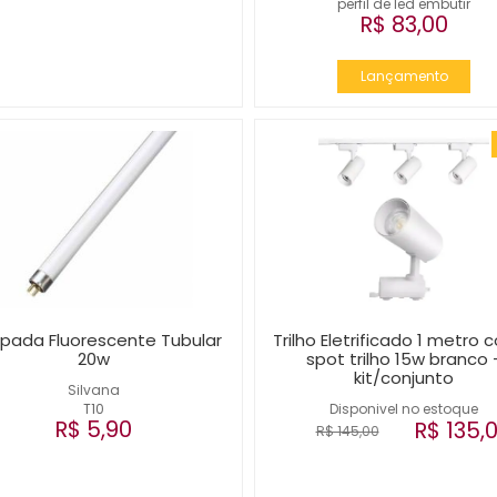
perfil de led embutir
R$ 83,00
Lançamento
pada Fluorescente Tubular
Trilho Eletrificado 1 metro 
20w
spot trilho 15w branco 
kit/conjunto
Silvana
T10
Disponivel no estoque
R$ 5,90
R$ 135,
R$ 145,00