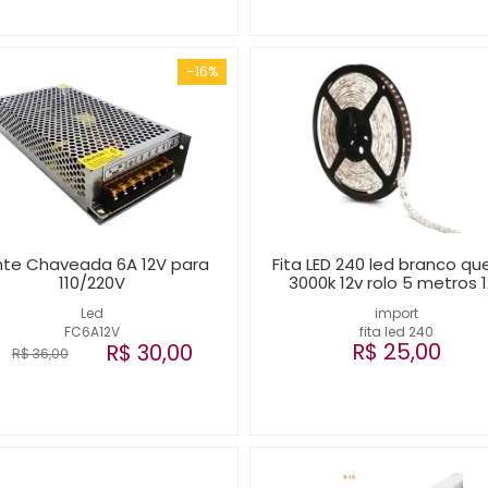
-16%
nte Chaveada 6A 12V para
Fita LED 240 led branco qu
110/220V
3000k 12v rolo 5 metros 
Led
import
FC6A12V
fita led 240
R$ 25,00
R$ 30,00
R$ 36,00