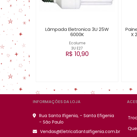
Lâmpada Eletronica 3U 25W
Paine
6000K
X 
Ecolume
3U E27
R$ 10,90
INFORMAÇÕES DA LOJA
ACES
Rua Santa Ifigenia, - Santa Efigenia
Tro
- São Paulo
Que
Vendas@EletricaSantaIfigenia.com.br