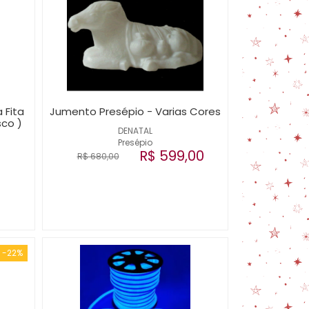
 Fita
Jumento Presépio - Varias Cores
sco )
DENATAL
Presépio
R$ 599,00
R$ 680,00
-22%