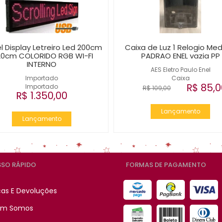
l Display Letreiro Led 200cm
Caixa de Luz 1 Relogio Med
20cm COLORIDO RGB WI-FI
PADRAO ENEL vazia PP
INTERNO
AES Eletro Paulo Enel
Importado
Caixa
R$ 85,0
Importado
R$ 109,00
R$ 1.350,00
Lançamento
Lançamento
SO RÁPIDO
FORMAS DE PAGAMENTO
cas E Devoluções
m Somos