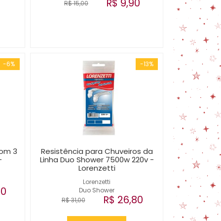
R$ 9,90
R$ 15,00
-6%
-13%
com 3
Resistência para Chuveiros da
-
Linha Duo Shower 7500w 220v -
Lorenzetti
Lorenzetti
00
Duo Shower
R$ 26,80
R$ 31,00