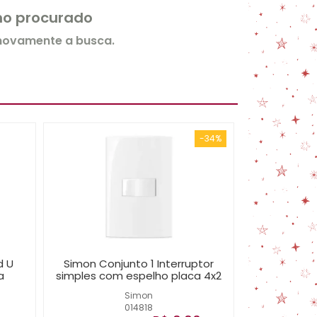
rmo procurado
 novamente a busca.
-34%
d U
Simon Conjunto 1 Interruptor
a
simples com espelho placa 4x2
Simon
014818