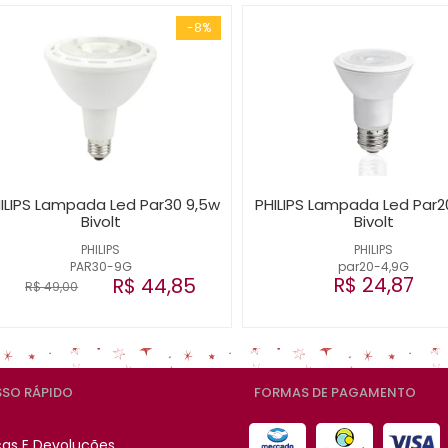
-8%
ILIPS Lampada Led Par30 9,5w
PHILIPS Lampada Led Par2
Bivolt
Bivolt
PHILIPS
PHILIPS
PAR30-9G
par20-4,9G
R$ 24,87
R$ 44,85
R$ 49,00
SO RÁPIDO
FORMAS DE PAGAMENTO
cas E Devoluções