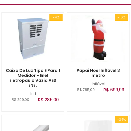
-4%
-10%
Caixa De Luz Tipo E Para 1
Papai Noel Inflável 3
Medidor - Enel
metro
Eletropaulo Vazia AES
Inflável
ENEL
R$ 699,99
R$ 785,00
Led
R$ 285,00
R$ 299,00
-34%