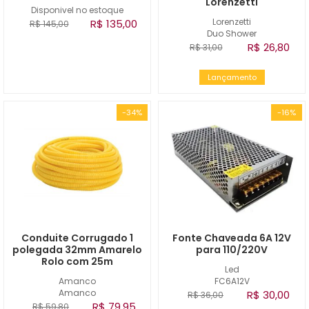
Lorenzetti
Disponivel no estoque
Lorenzetti
R$ 135,00
R$ 145,00
Duo Shower
R$ 26,80
R$ 31,00
Lançamento
-34%
-16%
Conduite Corrugado 1
Fonte Chaveada 6A 12V
polegada 32mm Amarelo
para 110/220V
Rolo com 25m
Led
Amanco
FC6A12V
Amanco
R$ 30,00
R$ 36,00
R$ 79,95
R$ 59,80