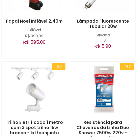
Papai Noel Inflável 2,40m
Lâmpada Fluorescente
Tubular 20w
Inflável
Silvana
R$ 399,99
T10
R$ 595,00
R$ 5,90
-6%
-13%
Trilho Eletrificado 1 metro
Resistência para
com 3 spot trilho 15w
Chuveiros da Linha Duo
branco - kit/conjunto
Shower 7500w 220v -