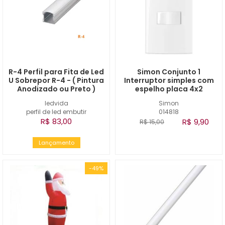
R-4 Perfil para Fita de Led
Simon Conjunto 1
U Sobrepor R-4 - ( Pintura
Interruptor simples com
Anodizado ou Preto )
espelho placa 4x2
ledvida
Simon
perfil de led embutir
014818
R$ 83,00
R$ 9,90
R$ 15,00
Lançamento
-49%