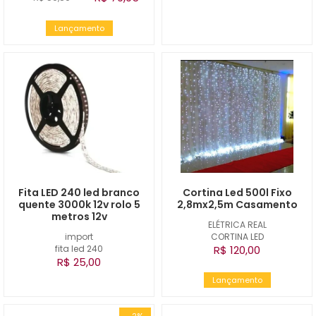
Lançamento
Fita LED 240 led branco
Cortina Led 500l Fixo
quente 3000k 12v rolo 5
2,8mx2,5m Casamento
metros 12v
ELÉTRICA REAL
import
CORTINA LED
fita led 240
R$ 120,00
R$ 25,00
Lançamento
-2%