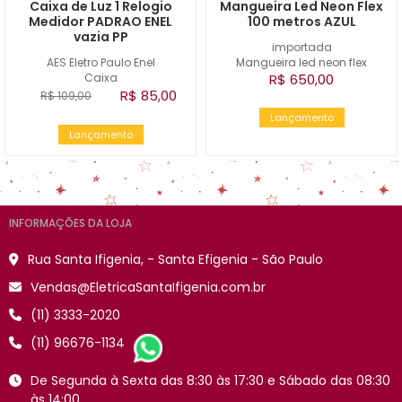
Caixa de Luz 1 Relogio
Mangueira Led Neon Flex
Medidor PADRAO ENEL
100 metros AZUL
vazia PP
importada
AES Eletro Paulo Enel
Mangueira led neon flex
Caixa
R$ 650,00
R$ 85,00
R$ 109,00
Lançamento
Lançamento
INFORMAÇÕES DA LOJA
Rua Santa Ifigenia, - Santa Efigenia - São Paulo
Vendas@EletricaSantaIfigenia.com.br
(11) 3333-2020
(11) 96676-1134
De Segunda à Sexta das 8:30 às 17:30 e Sábado das 08:30
às 14:00.