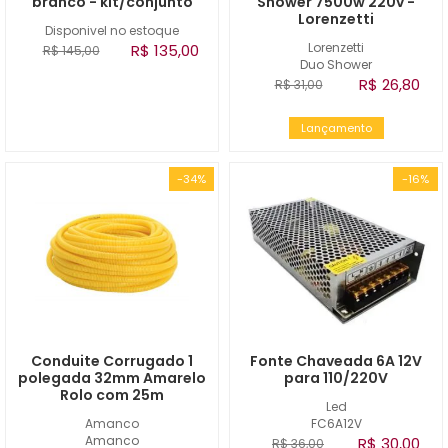
branco - kit/conjunto
Shower 7500w 220v -
Lorenzetti
Disponivel no estoque
Lorenzetti
R$ 135,00
R$ 145,00
Duo Shower
R$ 26,80
R$ 31,00
Lançamento
-34%
-16%
Conduite Corrugado 1
Fonte Chaveada 6A 12V
polegada 32mm Amarelo
para 110/220V
Rolo com 25m
Led
Amanco
FC6A12V
Amanco
R$ 30,00
R$ 36,00