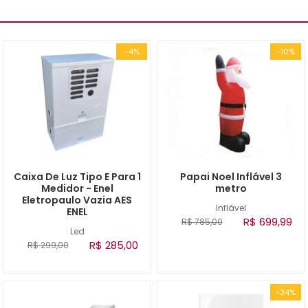
-4%
-10%
Caixa De Luz Tipo E Para 1
Papai Noel Inflável 3
Medidor - Enel
metro
Eletropaulo Vazia AES
Inflável
ENEL
R$ 699,99
R$ 785,00
Led
R$ 285,00
R$ 299,00
-34%