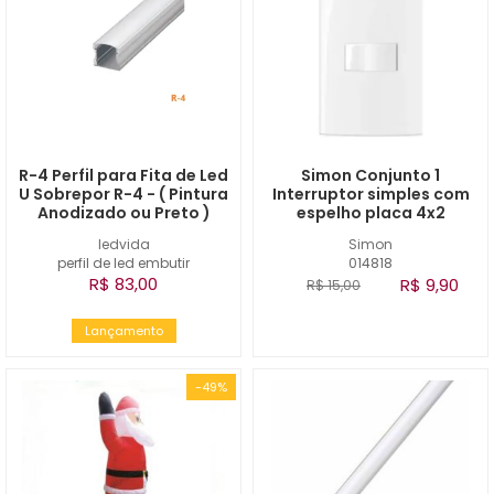
R-4 Perfil para Fita de Led
Simon Conjunto 1
U Sobrepor R-4 - ( Pintura
Interruptor simples com
Anodizado ou Preto )
espelho placa 4x2
ledvida
Simon
perfil de led embutir
014818
R$ 83,00
R$ 9,90
R$ 15,00
Lançamento
-49%