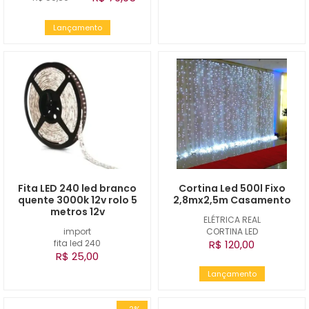
Lançamento
Fita LED 240 led branco
Cortina Led 500l Fixo
quente 3000k 12v rolo 5
2,8mx2,5m Casamento
metros 12v
ELÉTRICA REAL
import
CORTINA LED
fita led 240
R$ 120,00
R$ 25,00
Lançamento
-2%