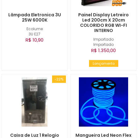
Lâmpada Eletronica 3U
Painel Display Letreiro
25W 6000K
Led 200cm X 20cm
COLORIDO RGB WI-FI
Ecolume
INTERNO
3U E27
R$ 10,90
Importado
Importado
R$ 1.350,00
Lançamento
-22%
Caixa de Luz 1 Relogio
Mangueira Led Neon Flex