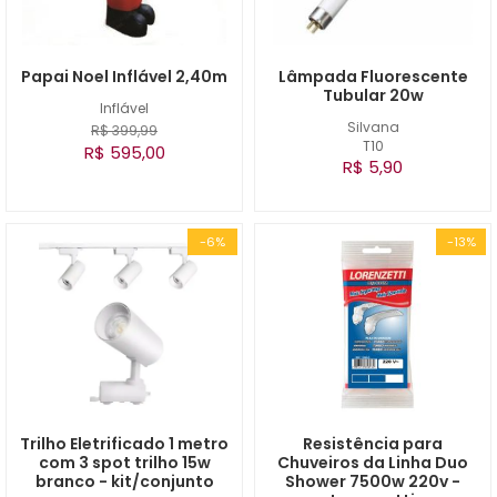
Papai Noel Inflável 2,40m
Lâmpada Fluorescente
Tubular 20w
Inflável
Silvana
R$ 399,99
T10
R$ 595,00
R$ 5,90
-6%
-13%
Trilho Eletrificado 1 metro
Resistência para
com 3 spot trilho 15w
Chuveiros da Linha Duo
branco - kit/conjunto
Shower 7500w 220v -