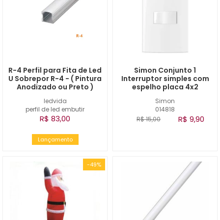
R-4 Perfil para Fita de Led
Simon Conjunto 1
U Sobrepor R-4 - ( Pintura
Interruptor simples com
Anodizado ou Preto )
espelho placa 4x2
ledvida
Simon
perfil de led embutir
014818
R$ 83,00
R$ 9,90
R$ 15,00
Lançamento
-49%