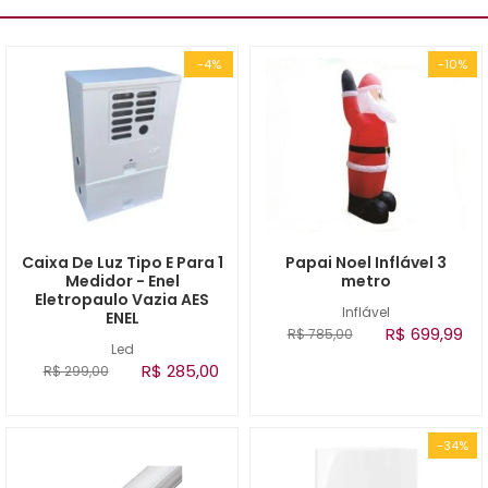
-4%
-10%
Caixa De Luz Tipo E Para 1
Papai Noel Inflável 3
Medidor - Enel
metro
Eletropaulo Vazia AES
Inflável
ENEL
R$ 699,99
R$ 785,00
Led
R$ 285,00
R$ 299,00
-34%