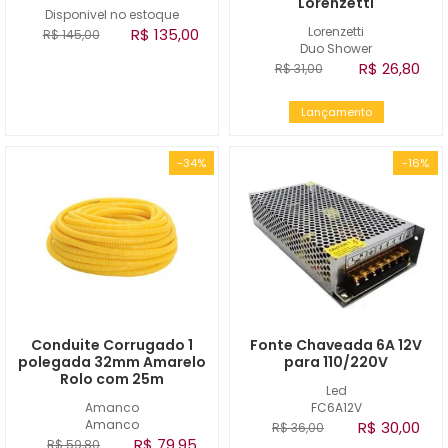
Lorenzetti
Disponivel no estoque
Lorenzetti
R$ 135,00
R$ 145,00
Duo Shower
R$ 26,80
R$ 31,00
Lançamento
-34%
-16%
Conduite Corrugado 1
Fonte Chaveada 6A 12V
polegada 32mm Amarelo
para 110/220V
Rolo com 25m
Led
Amanco
FC6A12V
Amanco
R$ 30,00
R$ 36,00
R$ 79,95
R$ 59,80