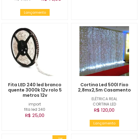
Lançamento
Fita LED 240 led branco
Cortina Led 500l Fixo
quente 3000k 12v rolo 5
2,8mx2,5m Casamento
metros 12v
ELÉTRICA REAL
import
CORTINA LED
fita led 240
R$ 120,00
R$ 25,00
Lançamento
-2%