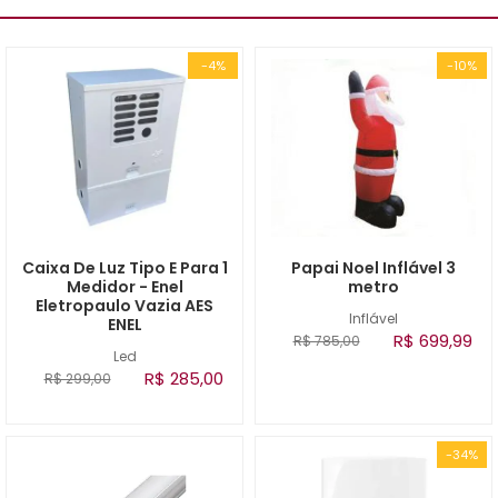
-4%
-10%
Caixa De Luz Tipo E Para 1
Papai Noel Inflável 3
Medidor - Enel
metro
Eletropaulo Vazia AES
Inflável
ENEL
R$ 699,99
R$ 785,00
Led
R$ 285,00
R$ 299,00
-34%