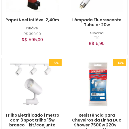
Papai Noel Inflável 2,40m
Lâmpada Fluorescente
Tubular 20w
Inflável
Silvana
R$ 399,99
T10
R$ 595,00
R$ 5,90
-6%
-13%
Trilho Eletrificado 1 metro
Resistência para
com 3 spot trilho 15w
Chuveiros da Linha Duo
branco - kit/conjunto
Shower 7500w 220v -