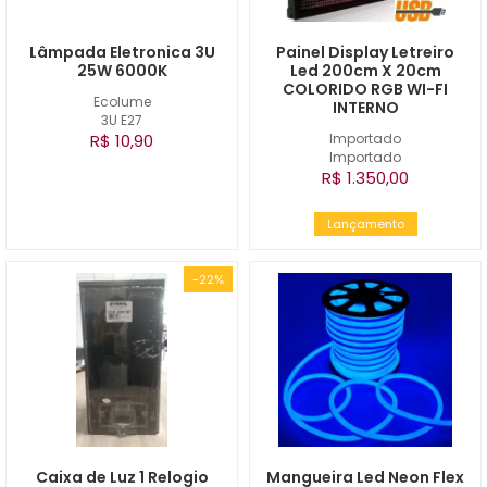
Lâmpada Eletronica 3U
Painel Display Letreiro
25W 6000K
Led 200cm X 20cm
COLORIDO RGB WI-FI
Ecolume
INTERNO
3U E27
R$ 10,90
Importado
Importado
R$ 1.350,00
Lançamento
-22%
Caixa de Luz 1 Relogio
Mangueira Led Neon Flex