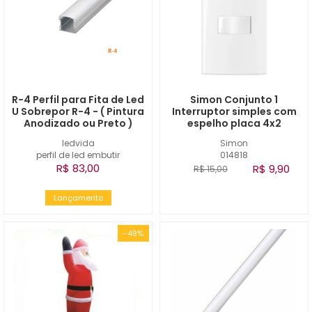
R-4 Perfil para Fita de Led
Simon Conjunto 1
U Sobrepor R-4 - ( Pintura
Interruptor simples com
Anodizado ou Preto )
espelho placa 4x2
ledvida
Simon
perfil de led embutir
014818
R$ 83,00
R$ 9,90
R$ 15,00
Lançamento
-49%