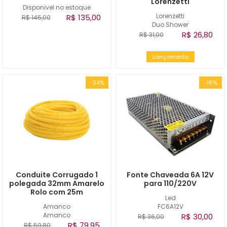
Lorenzetti
Disponivel no estoque
Lorenzetti
R$ 135,00
R$ 145,00
Duo Shower
R$ 26,80
R$ 31,00
Lançamento
-34%
-16%
Conduite Corrugado 1
Fonte Chaveada 6A 12V
polegada 32mm Amarelo
para 110/220V
Rolo com 25m
Led
Amanco
FC6A12V
Amanco
R$ 30,00
R$ 36,00
R$ 79,95
R$ 59,80