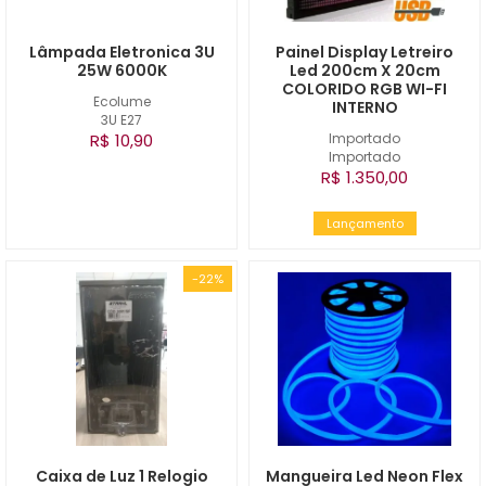
Lâmpada Eletronica 3U
Painel Display Letreiro
25W 6000K
Led 200cm X 20cm
COLORIDO RGB WI-FI
Ecolume
INTERNO
3U E27
R$ 10,90
Importado
Importado
R$ 1.350,00
Lançamento
-22%
Caixa de Luz 1 Relogio
Mangueira Led Neon Flex