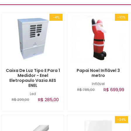
-4%
-10%
Caixa De Luz Tipo E Para 1
Papai Noel Inflável 3
Medidor - Enel
metro
Eletropaulo Vazia AES
Inflável
ENEL
R$ 699,99
R$ 785,00
Led
R$ 285,00
R$ 299,00
-34%