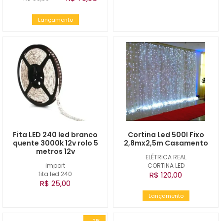
Lançamento
Fita LED 240 led branco
Cortina Led 500l Fixo
quente 3000k 12v rolo 5
2,8mx2,5m Casamento
metros 12v
ELÉTRICA REAL
import
CORTINA LED
fita led 240
R$ 120,00
R$ 25,00
Lançamento
-2%