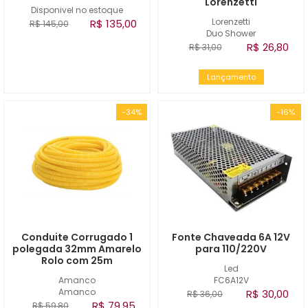
Lorenzetti
Disponivel no estoque
Lorenzetti
R$ 135,00
R$ 145,00
Duo Shower
R$ 26,80
R$ 31,00
Lançamento
-34%
-16%
Conduite Corrugado 1
Fonte Chaveada 6A 12V
polegada 32mm Amarelo
para 110/220V
Rolo com 25m
Led
Amanco
FC6A12V
Amanco
R$ 30,00
R$ 36,00
R$ 79,95
R$ 59,80