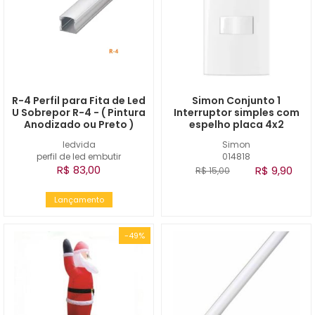
R-4 Perfil para Fita de Led
Simon Conjunto 1
U Sobrepor R-4 - ( Pintura
Interruptor simples com
Anodizado ou Preto )
espelho placa 4x2
ledvida
Simon
perfil de led embutir
014818
R$ 83,00
R$ 9,90
R$ 15,00
Lançamento
-49%