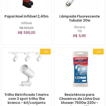
Papai Noel Inflável 2,40m
Lâmpada Fluorescente
Tubular 20w
Inflável
Silvana
R$ 399,99
T10
R$ 595,00
R$ 5,90
-6%
-13%
Trilho Eletrificado 1 metro
Resistência para
com 3 spot trilho 15w
Chuveiros da Linha Duo
branco - kit/conjunto
Shower 7500w 220v -