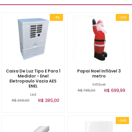
-4%
-10%
Caixa De Luz Tipo E Para 1
Papai Noel Inflável 3
Medidor - Enel
metro
Eletropaulo Vazia AES
Inflável
ENEL
R$ 699,99
R$ 785,00
Led
R$ 285,00
R$ 299,00
-34%