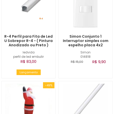
R-4 Perfil para Fita de Led
Simon Conjunto 1
U Sobrepor R-4 - ( Pintura
Interruptor simples com
Anodizado ou Preto )
espelho placa 4x2
ledvida
Simon
perfil de led embutir
014818
R$ 83,00
R$ 9,90
R$ 15,00
Lançamento
-49%