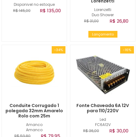
Lorenzetti
Disponivel no estoque
Lorenzetti
R$ 135,00
R$ 145,00
Duo Shower
R$ 26,80
R$ 31,00
Lançamento
-34%
-16%
Conduite Corrugado 1
Fonte Chaveada 6A 12V
polegada 32mm Amarelo
para 110/220V
Rolo com 25m
Led
Amanco
FC6A12V
Amanco
R$ 30,00
R$ 36,00
R$ 79,95
R$ 59,80