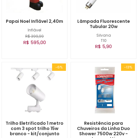
Papai Noel Inflável 2,40m
Lâmpada Fluorescente
Tubular 20w
Inflável
Silvana
R$ 399,99
T10
R$ 595,00
R$ 5,90
-6%
-13%
Trilho Eletrificado 1 metro
Resistência para
com 3 spot trilho 15w
Chuveiros da Linha Duo
branco - kit/conjunto
Shower 7500w 220v -