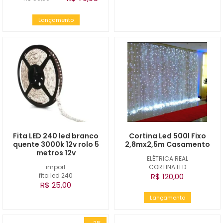
Lançamento
Fita LED 240 led branco
Cortina Led 500l Fixo
quente 3000k 12v rolo 5
2,8mx2,5m Casamento
metros 12v
ELÉTRICA REAL
import
CORTINA LED
fita led 240
R$ 120,00
R$ 25,00
Lançamento
-2%