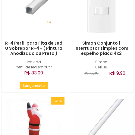
R-4 Perfil para Fita de Led
Simon Conjunto 1
U Sobrepor R-4 - ( Pintura
Interruptor simples com
Anodizado ou Preto )
espelho placa 4x2
ledvida
Simon
perfil de led embutir
014818
R$ 83,00
R$ 9,90
R$ 15,00
Lançamento
-49%