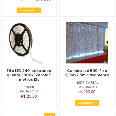
Lançamento
Fita LED 240 led branco
Cortina Led 500l Fixo
quente 3000k 12v rolo 5
2,8mx2,5m Casamento
metros 12v
ELÉTRICA REAL
import
CORTINA LED
fita led 240
R$ 120,00
R$ 25,00
Lançamento
-2%