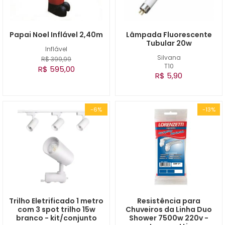
Papai Noel Inflável 2,40m
Lâmpada Fluorescente
Tubular 20w
Inflável
Silvana
R$ 399,99
T10
R$ 595,00
R$ 5,90
-6%
-13%
Trilho Eletrificado 1 metro
Resistência para
com 3 spot trilho 15w
Chuveiros da Linha Duo
branco - kit/conjunto
Shower 7500w 220v -