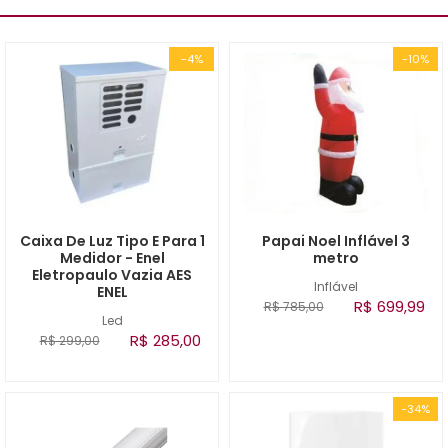
-4%
-10%
Caixa De Luz Tipo E Para 1
Papai Noel Inflável 3
Medidor - Enel
metro
Eletropaulo Vazia AES
Inflável
ENEL
R$ 699,99
R$ 785,00
Led
R$ 285,00
R$ 299,00
-34%