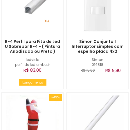
R-4 Perfil para Fita de Led
Simon Conjunto 1
U Sobrepor R-4 - ( Pintura
Interruptor simples com
Anodizado ou Preto )
espelho placa 4x2
ledvida
Simon
perfil de led embutir
014818
R$ 83,00
R$ 9,90
R$ 15,00
Lançamento
-49%