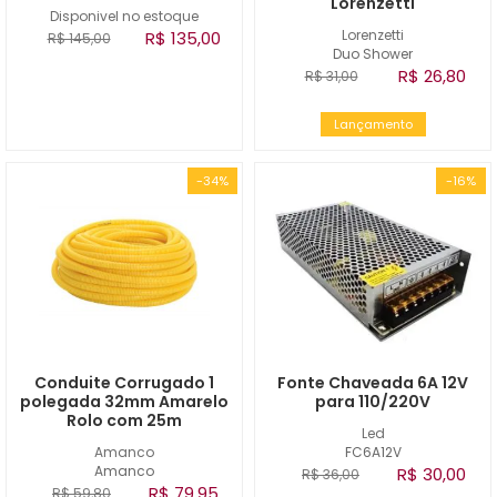
Lorenzetti
Disponivel no estoque
Lorenzetti
R$ 135,00
R$ 145,00
Duo Shower
R$ 26,80
R$ 31,00
Lançamento
-34%
-16%
Conduite Corrugado 1
Fonte Chaveada 6A 12V
polegada 32mm Amarelo
para 110/220V
Rolo com 25m
Led
Amanco
FC6A12V
Amanco
R$ 30,00
R$ 36,00
R$ 79,95
R$ 59,80