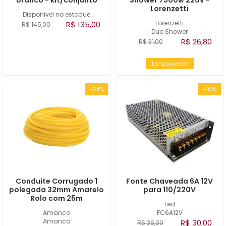
branco - kit/conjunto
Shower 7500w 220v -
Lorenzetti
Disponivel no estoque
Lorenzetti
R$ 135,00
R$ 145,00
Duo Shower
R$ 26,80
R$ 31,00
Lançamento
-34%
-16%
Conduite Corrugado 1
Fonte Chaveada 6A 12V
polegada 32mm Amarelo
para 110/220V
Rolo com 25m
Led
Amanco
FC6A12V
Amanco
R$ 30,00
R$ 36,00