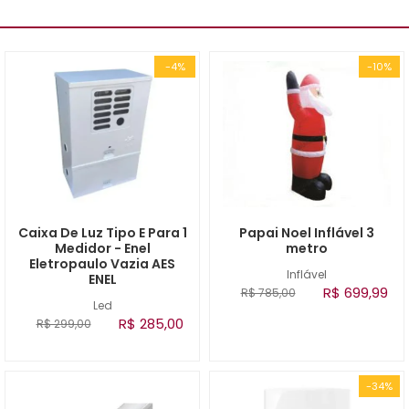
-4%
-10%
Caixa De Luz Tipo E Para 1
Papai Noel Inflável 3
Medidor - Enel
metro
Eletropaulo Vazia AES
Inflável
ENEL
R$ 699,99
R$ 785,00
Led
R$ 285,00
R$ 299,00
-34%