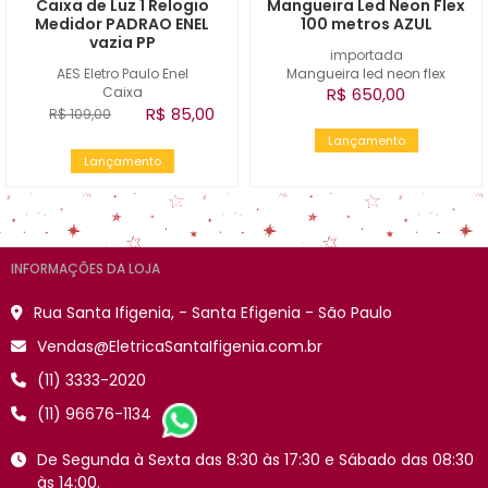
Caixa de Luz 1 Relogio
Mangueira Led Neon Flex
Medidor PADRAO ENEL
100 metros AZUL
vazia PP
importada
AES Eletro Paulo Enel
Mangueira led neon flex
Caixa
R$ 650,00
R$ 85,00
R$ 109,00
Lançamento
Lançamento
INFORMAÇÕES DA LOJA
Rua Santa Ifigenia, - Santa Efigenia - São Paulo
Vendas@EletricaSantaIfigenia.com.br
(11) 3333-2020
(11) 96676-1134
De Segunda à Sexta das 8:30 às 17:30 e Sábado das 08:30
às 14:00.