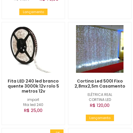
Lançamento
Fita LED 240 led branco
Cortina Led 500l Fixo
quente 3000k 12v rolo 5
2,8mx2,5m Casamento
metros 12v
ELÉTRICA REAL
import
CORTINA LED
fita led 240
R$ 120,00
R$ 25,00
Lançamento
-2%