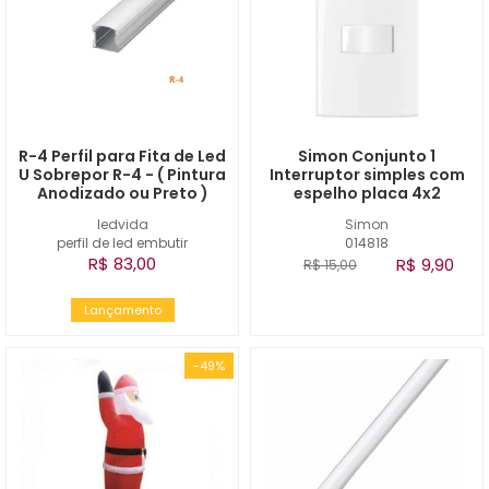
R-4 Perfil para Fita de Led
Simon Conjunto 1
U Sobrepor R-4 - ( Pintura
Interruptor simples com
Anodizado ou Preto )
espelho placa 4x2
ledvida
Simon
perfil de led embutir
014818
R$ 83,00
R$ 9,90
R$ 15,00
Lançamento
-49%