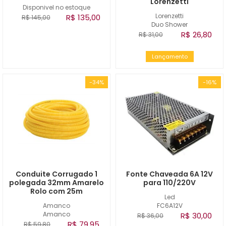
Lorenzetti
Disponivel no estoque
Lorenzetti
R$ 135,00
R$ 145,00
Duo Shower
R$ 26,80
R$ 31,00
Lançamento
-34%
-16%
Conduite Corrugado 1
Fonte Chaveada 6A 12V
polegada 32mm Amarelo
para 110/220V
Rolo com 25m
Led
Amanco
FC6A12V
Amanco
R$ 30,00
R$ 36,00
R$ 79,95
R$ 59,80