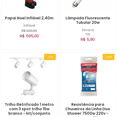
Papai Noel Inflável 2,40m
Lâmpada Fluorescente
Tubular 20w
Inflável
Silvana
R$ 399,99
T10
R$ 595,00
R$ 5,90
-6%
-13%
Trilho Eletrificado 1 metro
Resistência para
com 3 spot trilho 15w
Chuveiros da Linha Duo
branco - kit/conjunto
Shower 7500w 220v -