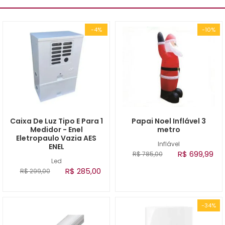
-4%
-10%
Caixa De Luz Tipo E Para 1
Papai Noel Inflável 3
Medidor - Enel
metro
Eletropaulo Vazia AES
Inflável
ENEL
R$ 699,99
R$ 785,00
Led
R$ 285,00
R$ 299,00
-34%