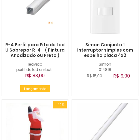
R-4 Perfil para Fita de Led
Simon Conjunto 1
U Sobrepor R-4 - ( Pintura
Interruptor simples com
Anodizado ou Preto )
espelho placa 4x2
ledvida
Simon
perfil de led embutir
014818
R$ 83,00
R$ 9,90
R$ 15,00
Lançamento
-49%