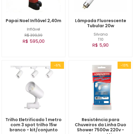
Papai Noel Inflável 2,40m
Lâmpada Fluorescente
Tubular 20w
Inflável
Silvana
R$ 399,99
T10
R$ 595,00
R$ 5,90
-6%
-13%
Trilho Eletrificado 1 metro
Resistência para
com 3 spot trilho 15w
Chuveiros da Linha Duo
branco - kit/conjunto
Shower 7500w 220v -