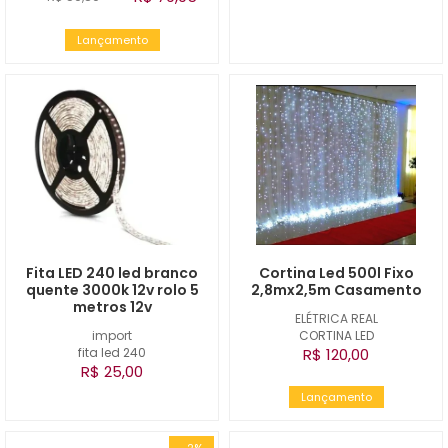
Lançamento
Fita LED 240 led branco
Cortina Led 500l Fixo
quente 3000k 12v rolo 5
2,8mx2,5m Casamento
metros 12v
ELÉTRICA REAL
import
CORTINA LED
fita led 240
R$ 120,00
R$ 25,00
Lançamento
-2%