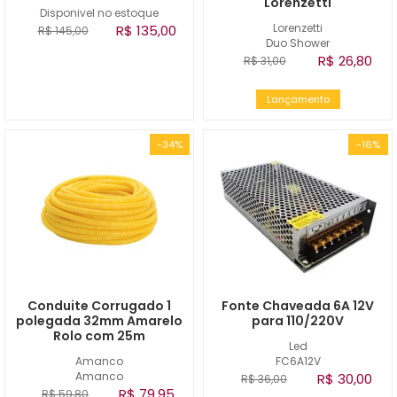
Lorenzetti
Disponivel no estoque
Lorenzetti
R$ 135,00
R$ 145,00
Duo Shower
R$ 26,80
R$ 31,00
Lançamento
-34%
-16%
Conduite Corrugado 1
Fonte Chaveada 6A 12V
polegada 32mm Amarelo
para 110/220V
Rolo com 25m
Led
Amanco
FC6A12V
Amanco
R$ 30,00
R$ 36,00
R$ 79,95
R$ 59,80