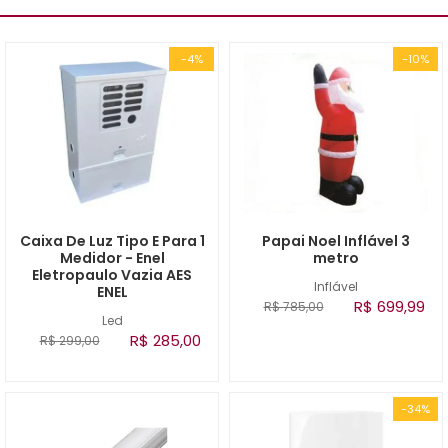
-4%
-10%
Caixa De Luz Tipo E Para 1
Papai Noel Inflável 3
Medidor - Enel
metro
Eletropaulo Vazia AES
Inflável
ENEL
R$ 699,99
R$ 785,00
Led
R$ 285,00
R$ 299,00
-34%