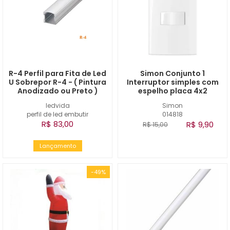
R-4 Perfil para Fita de Led
Simon Conjunto 1
U Sobrepor R-4 - ( Pintura
Interruptor simples com
Anodizado ou Preto )
espelho placa 4x2
ledvida
Simon
perfil de led embutir
014818
R$ 83,00
R$ 9,90
R$ 15,00
Lançamento
-49%