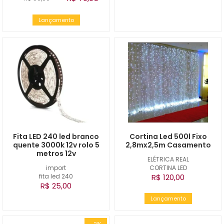
Lançamento
Fita LED 240 led branco
Cortina Led 500l Fixo
quente 3000k 12v rolo 5
2,8mx2,5m Casamento
metros 12v
ELÉTRICA REAL
import
CORTINA LED
fita led 240
R$ 120,00
R$ 25,00
Lançamento
-2%