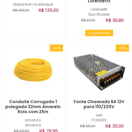
Lorenzetti
Disponivel no estoque
Lorenzetti
R$ 135,00
R$ 145,00
Duo Shower
R$ 26,80
R$ 31,00
Lançamento
-34%
-16%
Conduite Corrugado 1
Fonte Chaveada 6A 12V
polegada 32mm Amarelo
para 110/220V
Rolo com 25m
Led
Amanco
FC6A12V
Amanco
R$ 30,00
R$ 36,00
R$ 79,95
R$ 59,80