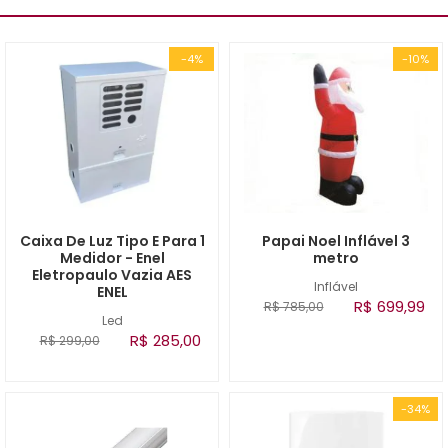
-4%
-10%
Caixa De Luz Tipo E Para 1
Papai Noel Inflável 3
Medidor - Enel
metro
Eletropaulo Vazia AES
Inflável
ENEL
R$ 699,99
R$ 785,00
Led
R$ 285,00
R$ 299,00
-34%