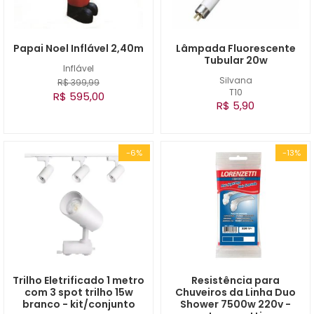
Papai Noel Inflável 2,40m
Lâmpada Fluorescente
Tubular 20w
Inflável
Silvana
R$ 399,99
T10
R$ 595,00
R$ 5,90
-6%
-13%
Trilho Eletrificado 1 metro
Resistência para
com 3 spot trilho 15w
Chuveiros da Linha Duo
branco - kit/conjunto
Shower 7500w 220v -