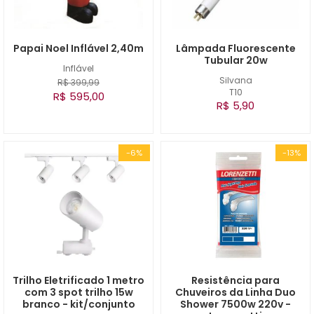
Papai Noel Inflável 2,40m
Lâmpada Fluorescente
Tubular 20w
Inflável
Silvana
R$ 399,99
T10
R$ 595,00
R$ 5,90
-6%
-13%
Trilho Eletrificado 1 metro
Resistência para
com 3 spot trilho 15w
Chuveiros da Linha Duo
branco - kit/conjunto
Shower 7500w 220v -