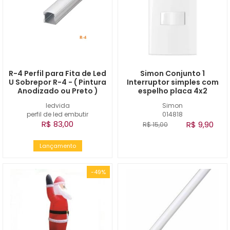
R-4 Perfil para Fita de Led
Simon Conjunto 1
U Sobrepor R-4 - ( Pintura
Interruptor simples com
Anodizado ou Preto )
espelho placa 4x2
ledvida
Simon
perfil de led embutir
014818
R$ 83,00
R$ 9,90
R$ 15,00
Lançamento
-49%