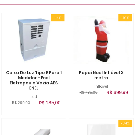
-4%
-10%
Caixa De Luz Tipo E Para 1
Papai Noel Inflável 3
Medidor - Enel
metro
Eletropaulo Vazia AES
Inflável
ENEL
R$ 699,99
R$ 785,00
Led
R$ 285,00
R$ 299,00
-34%