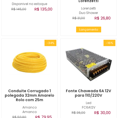
Lorenzetti
Disponivel no estoque
Lorenzetti
R$ 135,00
R$ 145,00
Duo Shower
R$ 26,80
R$ 31,00
Lançamento
-34%
-16%
Conduite Corrugado 1
Fonte Chaveada 6A 12V
polegada 32mm Amarelo
para 110/220V
Rolo com 25m
Led
Amanco
FC6A12V
Amanco
R$ 30,00
R$ 36,00
R$ 79,95
R$ 59,80