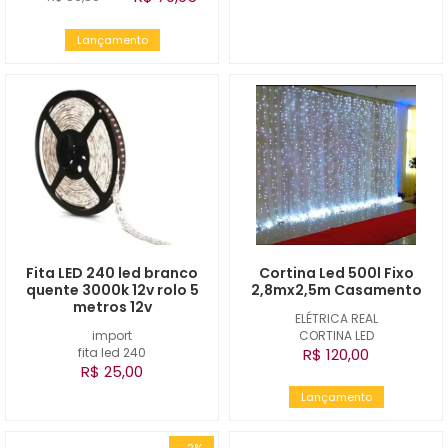
Lançamento
Fita LED 240 led branco
Cortina Led 500l Fixo
quente 3000k 12v rolo 5
2,8mx2,5m Casamento
metros 12v
ELÉTRICA REAL
import
CORTINA LED
fita led 240
R$ 120,00
R$ 25,00
Lançamento
-2%