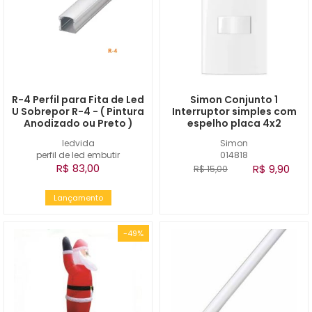
R-4 Perfil para Fita de Led
Simon Conjunto 1
U Sobrepor R-4 - ( Pintura
Interruptor simples com
Anodizado ou Preto )
espelho placa 4x2
ledvida
Simon
perfil de led embutir
014818
R$ 83,00
R$ 9,90
R$ 15,00
Lançamento
-49%