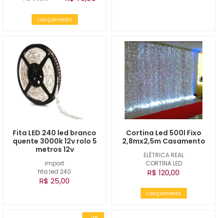
Lançamento
Fita LED 240 led branco
Cortina Led 500l Fixo
quente 3000k 12v rolo 5
2,8mx2,5m Casamento
metros 12v
ELÉTRICA REAL
import
CORTINA LED
fita led 240
R$ 120,00
R$ 25,00
Lançamento
-2%