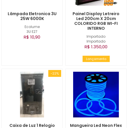
Lâmpada Eletronica 3U
Painel Display Letreiro
25W 6000K
Led 200cm X 20cm
COLORIDO RGB WI-FI
Ecolume
INTERNO
3U E27
R$ 10,90
Importado
Importado
R$ 1.350,00
Lançamento
-22%
Caixa de Luz 1 Relogio
Mangueira Led Neon Flex