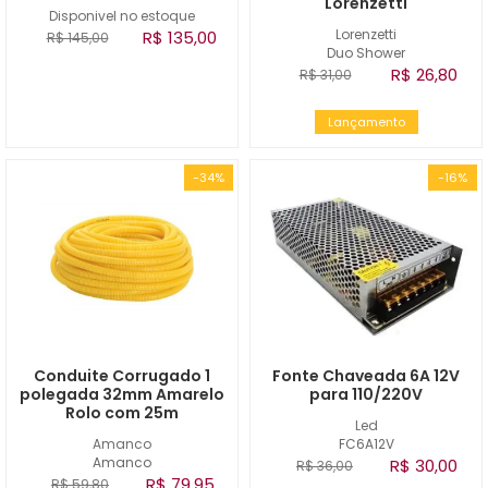
Lorenzetti
Disponivel no estoque
Lorenzetti
R$ 135,00
R$ 145,00
Duo Shower
R$ 26,80
R$ 31,00
Lançamento
-34%
-16%
Conduite Corrugado 1
Fonte Chaveada 6A 12V
polegada 32mm Amarelo
para 110/220V
Rolo com 25m
Led
Amanco
FC6A12V
Amanco
R$ 30,00
R$ 36,00
R$ 79,95
R$ 59,80