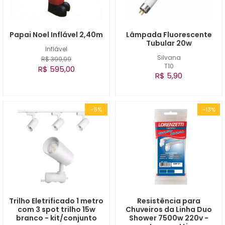
Papai Noel Inflável 2,40m
Lâmpada Fluorescente
Tubular 20w
Inflável
Silvana
R$ 399,99
T10
R$ 595,00
R$ 5,90
-6%
-13%
Trilho Eletrificado 1 metro
Resistência para
com 3 spot trilho 15w
Chuveiros da Linha Duo
branco - kit/conjunto
Shower 7500w 220v -