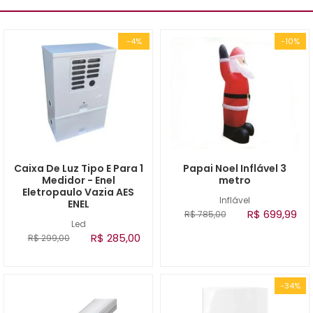
-4%
-10%
Caixa De Luz Tipo E Para 1
Papai Noel Inflável 3
Medidor - Enel
metro
Eletropaulo Vazia AES
Inflável
ENEL
R$ 699,99
R$ 785,00
Led
R$ 285,00
R$ 299,00
-34%