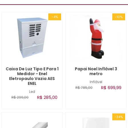
-4%
-10%
Caixa De Luz Tipo E Para 1
Papai Noel Inflável 3
Medidor - Enel
metro
Eletropaulo Vazia AES
Inflável
ENEL
R$ 699,99
R$ 785,00
Led
R$ 285,00
R$ 299,00
-34%