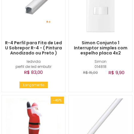
R-4 Perfil para Fita de Led
Simon Conjunto 1
U Sobrepor R-4 - ( Pintura
Interruptor simples com
Anodizado ou Preto )
espelho placa 4x2
ledvida
Simon
perfil de led embutir
014818
R$ 83,00
R$ 9,90
R$ 15,00
Lançamento
-49%