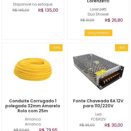
Lorenzetti
Disponivel no estoque
Lorenzetti
R$ 135,00
R$ 145,00
Duo Shower
R$ 26,80
R$ 31,00
Lançamento
-34%
-16%
Conduite Corrugado 1
Fonte Chaveada 6A 12V
polegada 32mm Amarelo
para 110/220V
Rolo com 25m
Led
Amanco
FC6A12V
Amanco
R$ 30,00
R$ 36,00
R$ 79,95
R$ 59,80