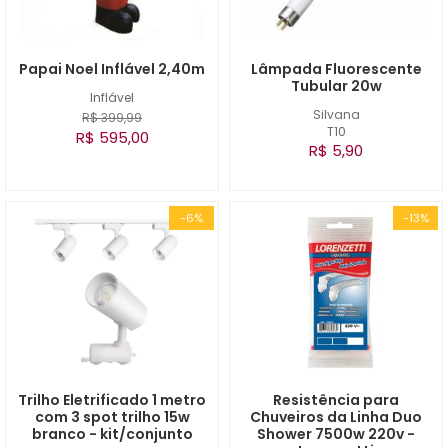
Papai Noel Inflável 2,40m
Lâmpada Fluorescente
Tubular 20w
Inflável
Silvana
R$ 399,99
T10
R$ 595,00
R$ 5,90
-6%
-13%
Trilho Eletrificado 1 metro
Resistência para
com 3 spot trilho 15w
Chuveiros da Linha Duo
branco - kit/conjunto
Shower 7500w 220v -