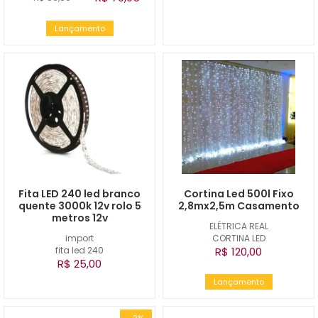
Lançamento
Fita LED 240 led branco
Cortina Led 500l Fixo
quente 3000k 12v rolo 5
2,8mx2,5m Casamento
metros 12v
ELÉTRICA REAL
import
CORTINA LED
fita led 240
R$ 120,00
R$ 25,00
Lançamento
-2%