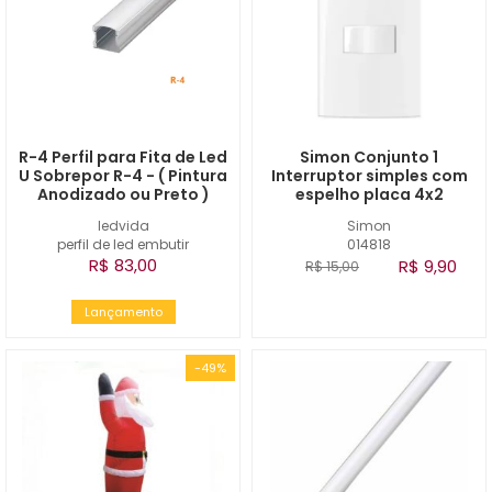
R-4 Perfil para Fita de Led
Simon Conjunto 1
U Sobrepor R-4 - ( Pintura
Interruptor simples com
Anodizado ou Preto )
espelho placa 4x2
ledvida
Simon
perfil de led embutir
014818
R$ 83,00
R$ 9,90
R$ 15,00
Lançamento
-49%