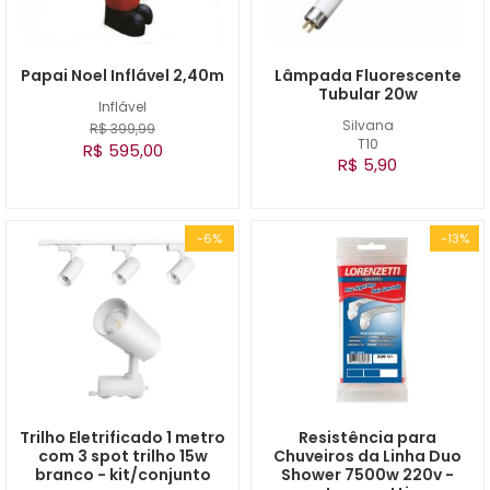
Papai Noel Inflável 2,40m
Lâmpada Fluorescente
Tubular 20w
Inflável
Silvana
R$ 399,99
T10
R$ 595,00
R$ 5,90
-6%
-13%
Trilho Eletrificado 1 metro
Resistência para
com 3 spot trilho 15w
Chuveiros da Linha Duo
branco - kit/conjunto
Shower 7500w 220v -