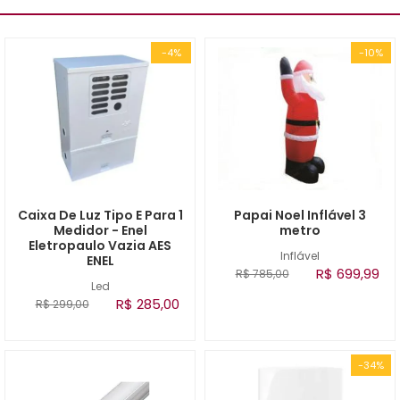
-4%
-10%
Caixa De Luz Tipo E Para 1
Papai Noel Inflável 3
Medidor - Enel
metro
Eletropaulo Vazia AES
Inflável
ENEL
R$ 699,99
R$ 785,00
Led
R$ 285,00
R$ 299,00
-34%