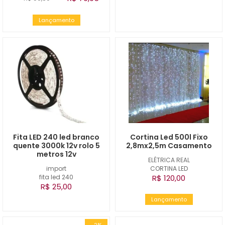
Lançamento
Fita LED 240 led branco
Cortina Led 500l Fixo
quente 3000k 12v rolo 5
2,8mx2,5m Casamento
metros 12v
ELÉTRICA REAL
import
CORTINA LED
fita led 240
R$ 120,00
R$ 25,00
Lançamento
-2%