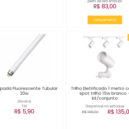
perfil de led embutir
R$ 83,00
Lançamento
pada Fluorescente Tubular
Trilho Eletrificado 1 metro 
20w
spot trilho 15w branco 
kit/conjunto
Silvana
T10
Disponivel no estoque
R$ 5,90
R$ 135,
R$ 145,00