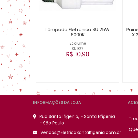
Lâmpada Eletronica 3U 25W
Paine
6000K
X 
Ecolume
3U E27
R$ 10,90
INFORMAÇÕES DA LOJA
ACES
Rua Santa Ifigenia, - Santa Efigenia
Tro
- São Paulo
Que
Vendas@EletricaSantaIfigenia.com.br