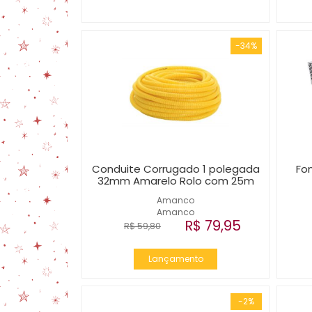
-34%
Conduite Corrugado 1 polegada
Fo
32mm Amarelo Rolo com 25m
Amanco
Amanco
R$ 79,95
R$ 59,80
Lançamento
-2%