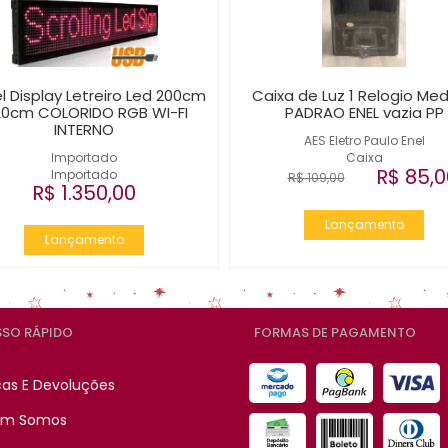
l Display Letreiro Led 200cm
Caixa de Luz 1 Relogio Med
20cm COLORIDO RGB WI-FI
PADRAO ENEL vazia PP
INTERNO
AES Eletro Paulo Enel
Importado
Caixa
R$ 85,0
Importado
R$ 109,00
R$ 1.350,00
Lançamento
Lançamento
SO RÁPIDO
FORMAS DE PAGAMENTO
cas E Devoluções
m Somos