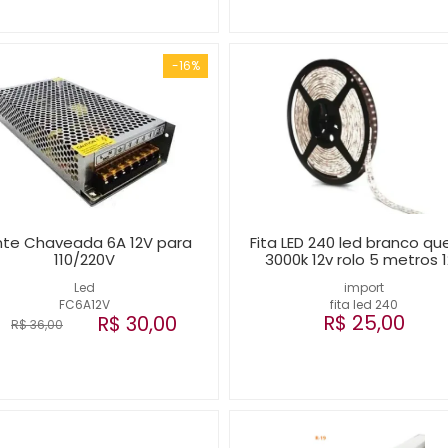
-16%
nte Chaveada 6A 12V para
Fita LED 240 led branco qu
110/220V
3000k 12v rolo 5 metros 
Led
import
FC6A12V
fita led 240
R$ 25,00
R$ 30,00
R$ 36,00