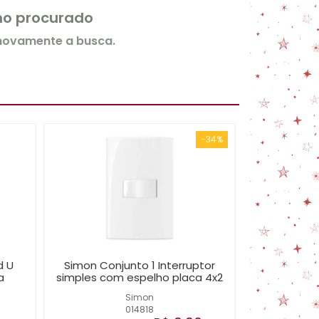
rmo procurado
 novamente a busca.
-34%
d U
Simon Conjunto 1 Interruptor
a
simples com espelho placa 4x2
Simon
014818