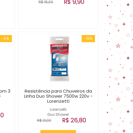
R$ 9,90
R$ 15,00
-6%
-13%
com 3
Resistência para Chuveiros da
-
Linha Duo Shower 7500w 220v -
Lorenzetti
Lorenzetti
00
Duo Shower
R$ 26,80
R$ 31,00