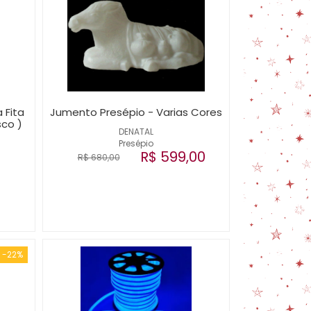
 Fita
Jumento Presépio - Varias Cores
sco )
DENATAL
Presépio
R$ 599,00
R$ 680,00
-22%