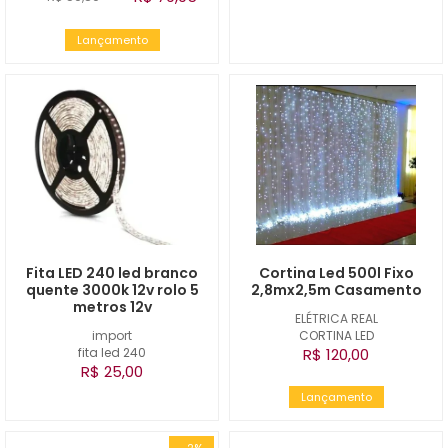
Lançamento
Fita LED 240 led branco
Cortina Led 500l Fixo
quente 3000k 12v rolo 5
2,8mx2,5m Casamento
metros 12v
ELÉTRICA REAL
import
CORTINA LED
fita led 240
R$ 120,00
R$ 25,00
Lançamento
-2%