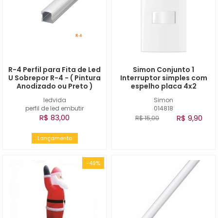
R-4 Perfil para Fita de Led
Simon Conjunto 1
U Sobrepor R-4 - ( Pintura
Interruptor simples com
Anodizado ou Preto )
espelho placa 4x2
ledvida
Simon
perfil de led embutir
014818
R$ 83,00
R$ 9,90
R$ 15,00
Lançamento
-49%