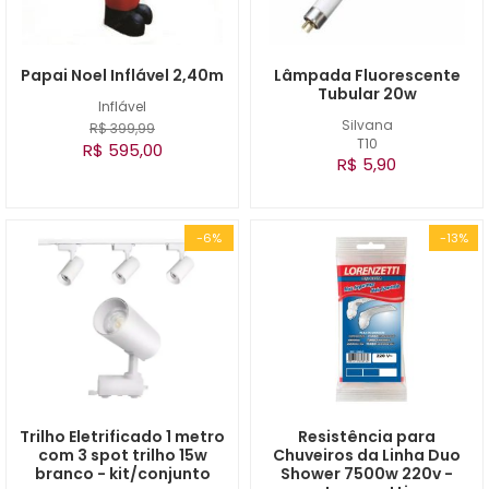
Papai Noel Inflável 2,40m
Lâmpada Fluorescente
Tubular 20w
Inflável
Silvana
R$ 399,99
T10
R$ 595,00
R$ 5,90
-6%
-13%
Trilho Eletrificado 1 metro
Resistência para
com 3 spot trilho 15w
Chuveiros da Linha Duo
branco - kit/conjunto
Shower 7500w 220v -