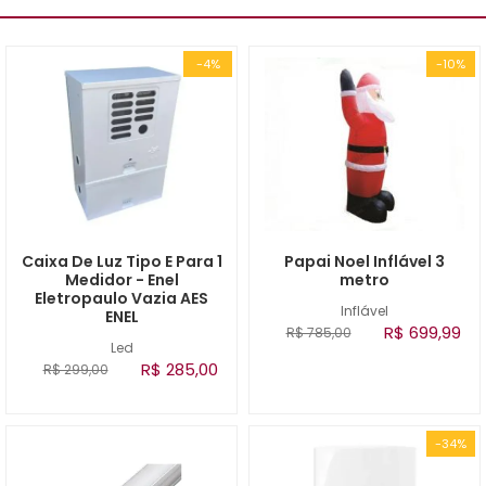
-4%
-10%
Caixa De Luz Tipo E Para 1
Papai Noel Inflável 3
Medidor - Enel
metro
Eletropaulo Vazia AES
Inflável
ENEL
R$ 699,99
R$ 785,00
Led
R$ 285,00
R$ 299,00
-34%