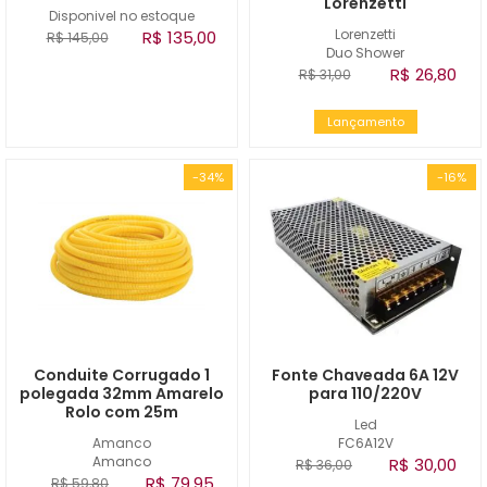
Lorenzetti
Disponivel no estoque
Lorenzetti
R$ 135,00
R$ 145,00
Duo Shower
R$ 26,80
R$ 31,00
Lançamento
-34%
-16%
Conduite Corrugado 1
Fonte Chaveada 6A 12V
polegada 32mm Amarelo
para 110/220V
Rolo com 25m
Led
Amanco
FC6A12V
Amanco
R$ 30,00
R$ 36,00
R$ 79,95
R$ 59,80