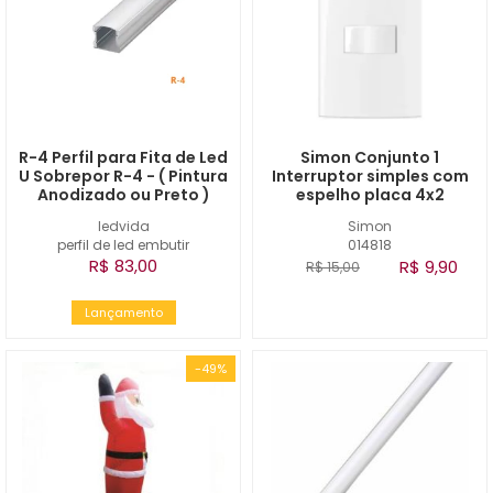
R-4 Perfil para Fita de Led
Simon Conjunto 1
U Sobrepor R-4 - ( Pintura
Interruptor simples com
Anodizado ou Preto )
espelho placa 4x2
ledvida
Simon
perfil de led embutir
014818
R$ 83,00
R$ 9,90
R$ 15,00
Lançamento
-49%