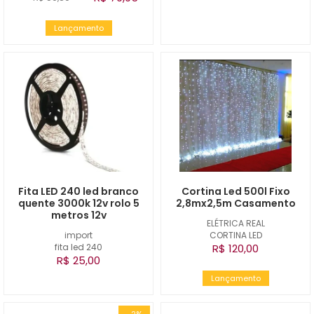
Lançamento
Fita LED 240 led branco
Cortina Led 500l Fixo
quente 3000k 12v rolo 5
2,8mx2,5m Casamento
metros 12v
ELÉTRICA REAL
import
CORTINA LED
fita led 240
R$ 120,00
R$ 25,00
Lançamento
-2%