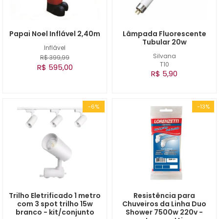
Papai Noel Inflável 2,40m
Lâmpada Fluorescente
Tubular 20w
Inflável
Silvana
R$ 399,99
T10
R$ 595,00
R$ 5,90
-6%
-13%
Trilho Eletrificado 1 metro
Resistência para
com 3 spot trilho 15w
Chuveiros da Linha Duo
branco - kit/conjunto
Shower 7500w 220v -