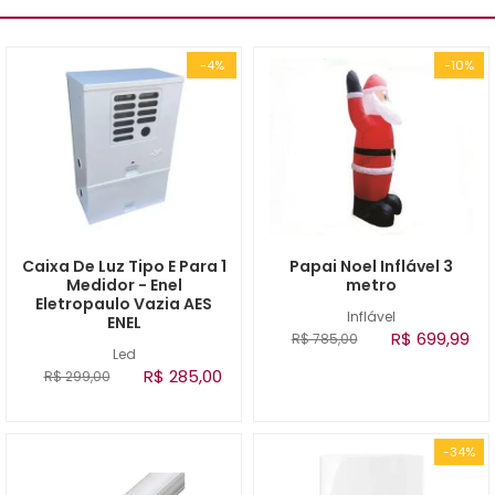
-4%
-10%
Caixa De Luz Tipo E Para 1
Papai Noel Inflável 3
Medidor - Enel
metro
Eletropaulo Vazia AES
Inflável
ENEL
R$ 699,99
R$ 785,00
Led
R$ 285,00
R$ 299,00
-34%