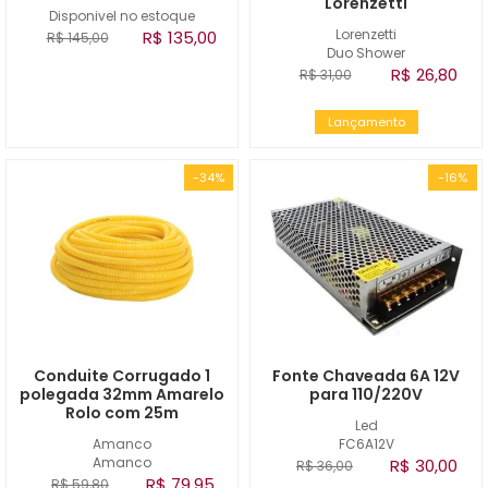
Lorenzetti
Disponivel no estoque
Lorenzetti
R$ 135,00
R$ 145,00
Duo Shower
R$ 26,80
R$ 31,00
Lançamento
-34%
-16%
Conduite Corrugado 1
Fonte Chaveada 6A 12V
polegada 32mm Amarelo
para 110/220V
Rolo com 25m
Led
Amanco
FC6A12V
Amanco
R$ 30,00
R$ 36,00
R$ 79,95
R$ 59,80