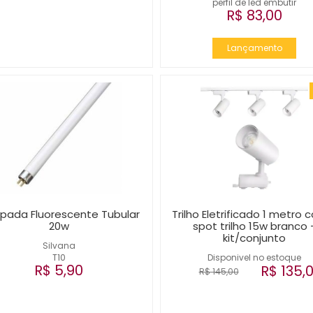
perfil de led embutir
R$ 83,00
Lançamento
pada Fluorescente Tubular
Trilho Eletrificado 1 metro 
20w
spot trilho 15w branco 
kit/conjunto
Silvana
T10
Disponivel no estoque
R$ 5,90
R$ 135,
R$ 145,00