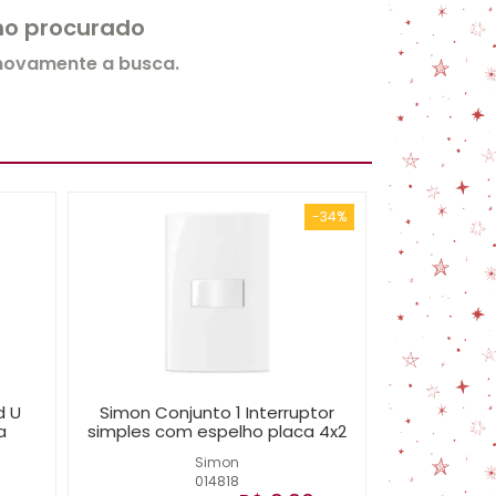
rmo procurado
 novamente a busca.
-34%
d U
Simon Conjunto 1 Interruptor
a
simples com espelho placa 4x2
Simon
014818