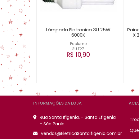
Lâmpada Eletronica 3U 25W
Paine
6000K
X 
Ecolume
3U E27
R$ 10,90
INFORMAÇÕES DA LOJA
ACES
Rua Santa Ifigenia, - Santa Efigenia
Tro
- São Paulo
Que
Vendas@EletricaSantaIfigenia.com.br