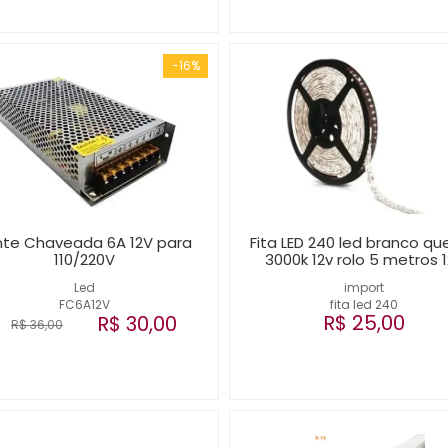
-16%
nte Chaveada 6A 12V para
Fita LED 240 led branco qu
110/220V
3000k 12v rolo 5 metros 
Led
import
FC6A12V
fita led 240
R$ 25,00
R$ 30,00
R$ 36,00