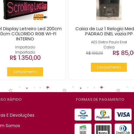
l Display Letreiro Led 200cm
Caixa de Luz 1 Relogio Med
20cm COLORIDO RGB WI-FI
PADRAO ENEL vazia PP
INTERNO
AES Eletro Paulo Enel
Importado
Caixa
R$ 85,0
Importado
R$ 109,00
R$ 1.350,00
Lançamento
Lançamento
SO RÁPIDO
FORMAS DE PAGAMENTO
cas E Devoluções
m Somos