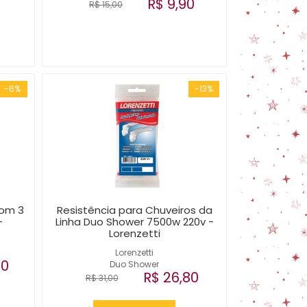
R$ 9,90
R$ 15,00
-6%
-13%
com 3
Resistência para Chuveiros da
-
Linha Duo Shower 7500w 220v -
Lorenzetti
Lorenzetti
00
Duo Shower
R$ 26,80
R$ 31,00