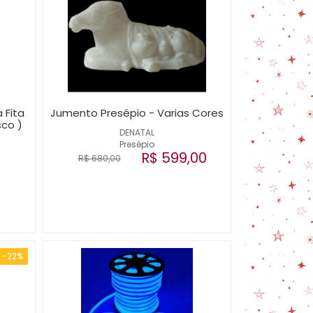
 Fita
Jumento Presépio - Varias Cores
sco )
DENATAL
Presépio
R$ 599,00
R$ 680,00
-22%