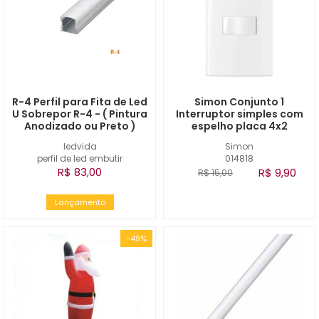
R-4 Perfil para Fita de Led
Simon Conjunto 1
U Sobrepor R-4 - ( Pintura
Interruptor simples com
Anodizado ou Preto )
espelho placa 4x2
ledvida
Simon
perfil de led embutir
014818
R$ 83,00
R$ 9,90
R$ 15,00
Lançamento
-49%