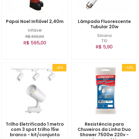
Papai Noel Inflável 2,40m
Lâmpada Fluorescente
Tubular 20w
Inflável
Silvana
R$ 399,99
T10
R$ 595,00
R$ 5,90
-6%
-13%
Trilho Eletrificado 1 metro
Resistência para
com 3 spot trilho 15w
Chuveiros da Linha Duo
branco - kit/conjunto
Shower 7500w 220v -