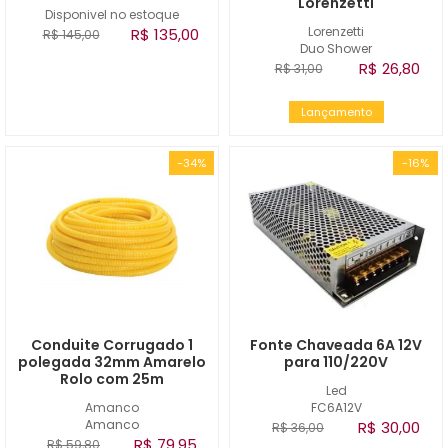
Lorenzetti
Disponivel no estoque
Lorenzetti
R$ 135,00
R$ 145,00
Duo Shower
R$ 26,80
R$ 31,00
Lançamento
-34%
-16%
Conduite Corrugado 1
Fonte Chaveada 6A 12V
polegada 32mm Amarelo
para 110/220V
Rolo com 25m
Led
Amanco
FC6A12V
Amanco
R$ 30,00
R$ 36,00
R$ 79,95
R$ 59,80