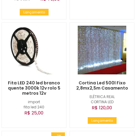
Lançamento
Fita LED 240 led branco
Cortina Led 500l Fixo
quente 3000k 12v rolo 5
2,8mx2,5m Casamento
metros 12v
ELÉTRICA REAL
import
CORTINA LED
fita led 240
R$ 120,00
R$ 25,00
Lançamento
-2%