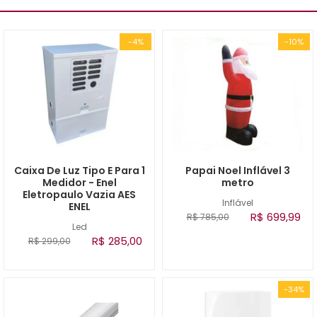
-4%
-10%
Caixa De Luz Tipo E Para 1
Papai Noel Inflável 3
Medidor - Enel
metro
Eletropaulo Vazia AES
Inflável
ENEL
R$ 699,99
R$ 785,00
Led
R$ 285,00
R$ 299,00
-34%