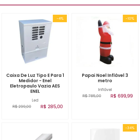
-4%
-10%
Caixa De Luz Tipo E Para 1
Papai Noel Inflável 3
Medidor - Enel
metro
Eletropaulo Vazia AES
Inflável
ENEL
R$ 699,99
R$ 785,00
Led
R$ 285,00
R$ 299,00
-34%