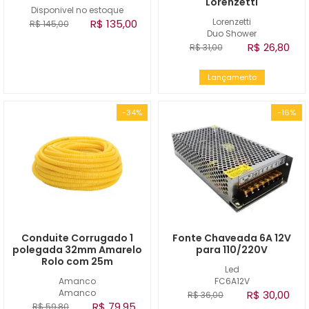
Lorenzetti
Disponivel no estoque
Lorenzetti
R$ 135,00
R$ 145,00
Duo Shower
R$ 26,80
R$ 31,00
Lançamento
-34%
-16%
Conduite Corrugado 1
Fonte Chaveada 6A 12V
polegada 32mm Amarelo
para 110/220V
Rolo com 25m
Led
Amanco
FC6A12V
Amanco
R$ 30,00
R$ 36,00
R$ 79,95
R$ 59,80