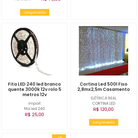
Lançamento
Fita LED 240 led branco
Cortina Led 500l Fixo
quente 3000k 12v rolo 5
2,8mx2,5m Casamento
metros 12v
ELÉTRICA REAL
import
CORTINA LED
fita led 240
R$ 120,00
R$ 25,00
Lançamento
-2%