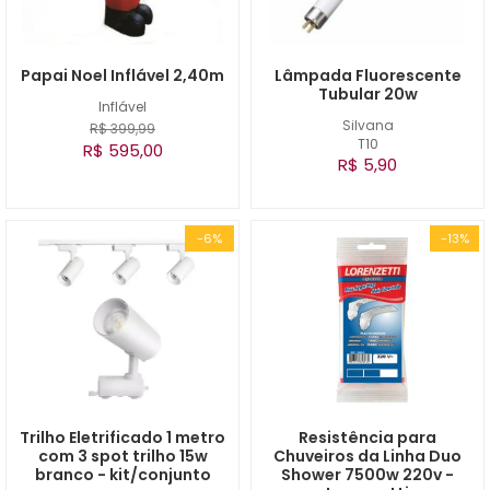
Papai Noel Inflável 2,40m
Lâmpada Fluorescente
Tubular 20w
Inflável
Silvana
R$ 399,99
T10
R$ 595,00
R$ 5,90
-6%
-13%
Trilho Eletrificado 1 metro
Resistência para
com 3 spot trilho 15w
Chuveiros da Linha Duo
branco - kit/conjunto
Shower 7500w 220v -