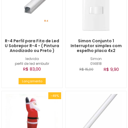
R-4 Perfil para Fita de Led
Simon Conjunto 1
U Sobrepor R-4 - ( Pintura
Interruptor simples com
Anodizado ou Preto )
espelho placa 4x2
ledvida
Simon
perfil de led embutir
014818
R$ 83,00
R$ 9,90
R$ 15,00
Lançamento
-49%