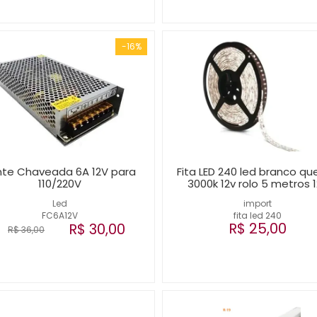
-16%
nte Chaveada 6A 12V para
Fita LED 240 led branco qu
110/220V
3000k 12v rolo 5 metros 
Led
import
FC6A12V
fita led 240
R$ 25,00
R$ 30,00
R$ 36,00