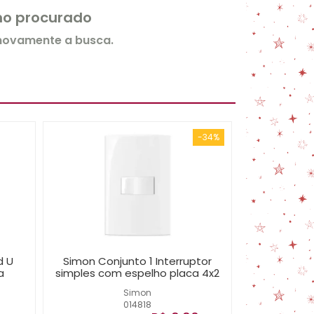
rmo procurado
 novamente a busca.
-34%
d U
Simon Conjunto 1 Interruptor
a
simples com espelho placa 4x2
Simon
014818