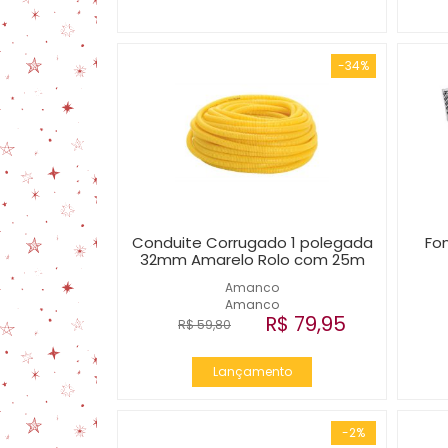
-34%
Conduite Corrugado 1 polegada
Fo
32mm Amarelo Rolo com 25m
Amanco
Amanco
R$ 79,95
R$ 59,80
Lançamento
-2%