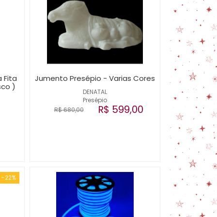
 Fita
Jumento Presépio - Varias Cores
sco )
DENATAL
Presépio
R$ 599,00
R$ 680,00
-22%