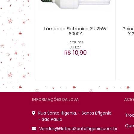
Lâmpada Eletronica 3U 25W
Paine
6000K
X 
Ecolume
3U E27
R$ 10,90
INFORMAÇÕES DA LOJA
ACES
Rua Santa Ifigenia, - Santa Efigenia
Tro
- São Paulo
Que
Vendas@EletricaSantaIfigenia.com.br