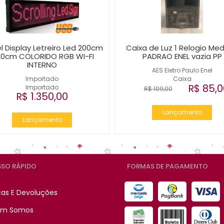
l Display Letreiro Led 200cm
Caixa de Luz 1 Relogio Med
20cm COLORIDO RGB WI-FI
PADRAO ENEL vazia PP
INTERNO
AES Eletro Paulo Enel
Importado
Caixa
R$ 85,0
Importado
R$ 109,00
R$ 1.350,00
Lançamento
Lançamento
SO RÁPIDO
FORMAS DE PAGAMENTO
cas E Devoluções
m Somos