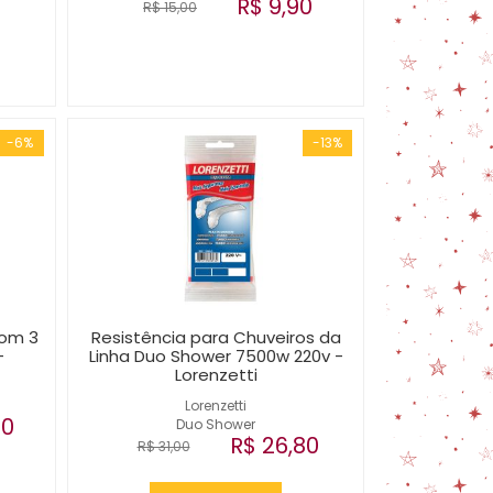
R$ 9,90
R$ 15,00
-6%
-13%
com 3
Resistência para Chuveiros da
-
Linha Duo Shower 7500w 220v -
Lorenzetti
Lorenzetti
00
Duo Shower
R$ 26,80
R$ 31,00