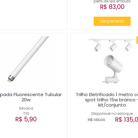
perfil de led embutir
R$ 83,00
Lançamento
pada Fluorescente Tubular
Trilho Eletrificado 1 metro 
20w
spot trilho 15w branco 
kit/conjunto
Silvana
T10
Disponivel no estoque
R$ 5,90
R$ 135,
R$ 145,00