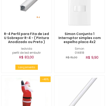
R-4 Perfil para Fita de Led
Simon Conjunto 1
U Sobrepor R-4 - ( Pintura
Interruptor simples com
Anodizado ou Preto )
espelho placa 4x2
ledvida
Simon
perfil de led embutir
014818
R$ 83,00
R$ 9,90
R$ 15,00
Lançamento
-49%