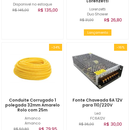
Lorenzetti
Disponivel no estoque
Lorenzetti
R$ 135,00
R$ 145,00
Duo Shower
R$ 26,80
R$ 31,00
Lançamento
-34%
-16%
Conduite Corrugado 1
Fonte Chaveada 6A 12V
polegada 32mm Amarelo
para 110/220V
Rolo com 25m
Led
Amanco
FC6A12V
Amanco
R$ 30,00
R$ 36,00
R$ 79,95
R$ 59,80