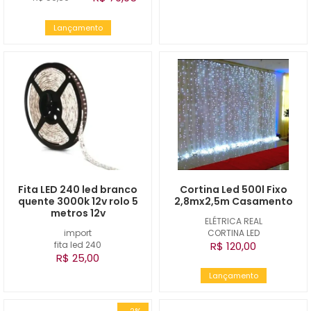
Lançamento
Fita LED 240 led branco
Cortina Led 500l Fixo
quente 3000k 12v rolo 5
2,8mx2,5m Casamento
metros 12v
ELÉTRICA REAL
import
CORTINA LED
fita led 240
R$ 120,00
R$ 25,00
Lançamento
-2%