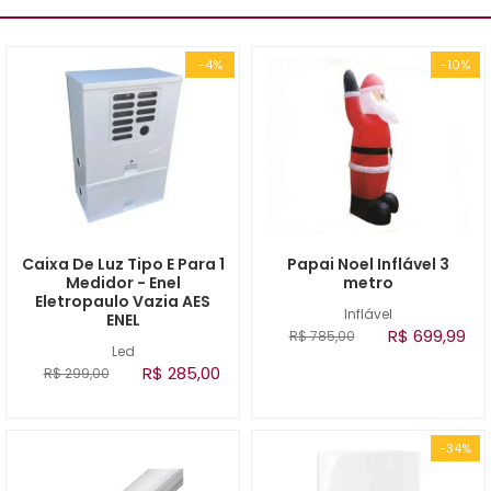
-4%
-10%
Caixa De Luz Tipo E Para 1
Papai Noel Inflável 3
Medidor - Enel
metro
Eletropaulo Vazia AES
Inflável
ENEL
R$ 699,99
R$ 785,00
Led
R$ 285,00
R$ 299,00
-34%