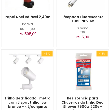
Papai Noel Inflável 2,40m
Lâmpada Fluorescente
Tubular 20w
Inflável
Silvana
R$ 399,99
T10
R$ 595,00
R$ 5,90
-6%
-13%
Trilho Eletrificado 1 metro
Resistência para
com 3 spot trilho 15w
Chuveiros da Linha Duo
branco - kit/conjunto
Shower 7500w 220v -